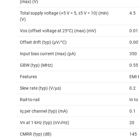
(max) (V)
Total supply voltage (+5 V = 5, ±5 V = 10) (min)
4.5
(V)
Vos (offset voltage at 25°C) (max) (mV)
0.01
Offset drift (typ) (µV/°C)
0.00
Input bias current (max) (pA)
350
GBW (typ) (MHz)
0.55
Features
EMI 
Slew rate (typ) (V/µs)
0.2
Rail-to-rail
In to
Iq per channel (typ) (mA)
0.1
Vn at 1 kHz (typ) (nV√Hz)
20
CMRR (typ) (dB)
145