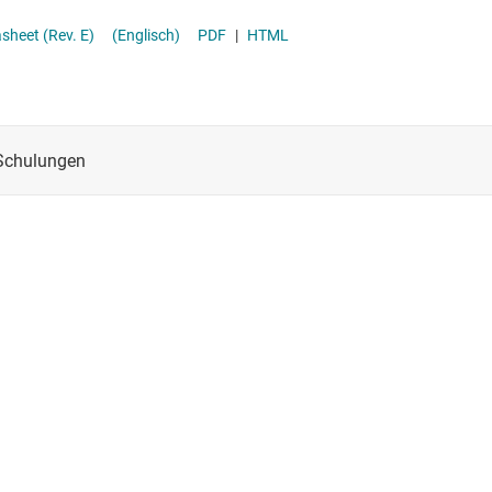
ft Series datasheet (Rev. E)
(Englisch)
PDF
|
HTML