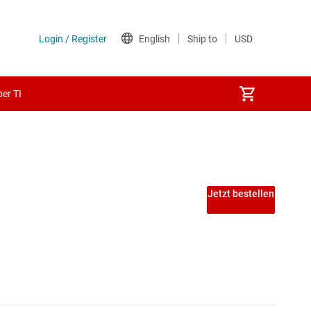
er TI
itfrequenz ≥ 50 MHz)
Jetzt bestellen