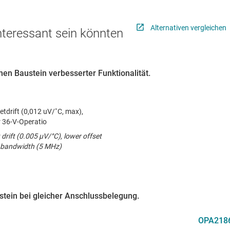
Alternativen vergleichen
interessant sein könnten
en Baustein verbesserter Funktionalität.
etdrift (0,012 uV/˚C, max),
r 36-V-Operatio
 drift (0.005 µV/°C), lower offset
r bandwidth (5 MHz)
ustein bei gleicher Anschlussbelegung.
OPA218