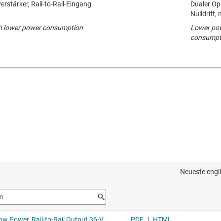
erstärker, Rail-to-Rail-Eingang
Dualer Ope
Nulldrift,
ith lower power consumption
Lower pow
consumptio