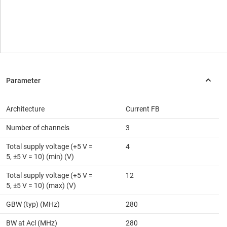
Architecture
Current FB
Number of channels
3
Total supply voltage (+5 V =
4
5, ±5 V = 10) (min) (V)
Total supply voltage (+5 V =
12
5, ±5 V = 10) (max) (V)
GBW (typ) (MHz)
280
BW at Acl (MHz)
280