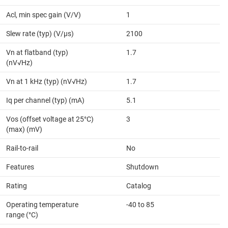
Acl, min spec gain (V/V)
1
Slew rate (typ) (V/µs)
2100
Vn at flatband (typ)
1.7
(nV√Hz)
Vn at 1 kHz (typ) (nV√Hz)
1.7
Iq per channel (typ) (mA)
5.1
Vos (offset voltage at 25°C)
3
(max) (mV)
Rail-to-rail
No
Features
Shutdown
Rating
Catalog
Operating temperature
-40 to 85
range (°C)