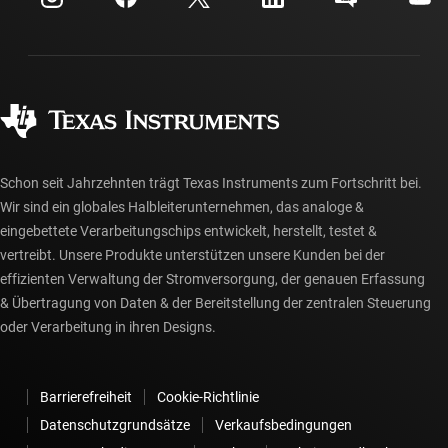
Investorenbeziehungen
Versand, Zahlung und Steuern
Gehäuse
Fertigung
Häufig gestellte Fragen zu Bestellungen
Qualität & Zuverlässigkeit
Gesellschaftliches Engagement
Autorisierte Händler
myTI-Konto FAQs
Schon seit Jahrzehnten trägt Texas Instruments zum Fortschritt bei.
Wir sind ein globales Halbleiterunternehmen, das analoge &
eingebettete Verarbeitungschips entwickelt, herstellt, testet &
vertreibt. Unsere Produkte unterstützen unsere Kunden bei der
effizienten Verwaltung der Stromversorgung, der genauen Erfassung
& Übertragung von Daten & der Bereitstellung der zentralen Steuerung
oder Verarbeitung in ihren Designs.
Barrierefreiheit
Cookie-Richtlinie
Datenschutzgrundsätze
Verkaufsbedingungen