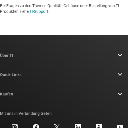
Bei Fragen zu den Themen Qualität, Gehäuse oder Bestellung von TI-
Produkten siehe
TI-Support
. ​​​​​​​​​​​​​​
Über TI
Über TI – Überblick
Quick-Links
Stellenangebote
Kontakt
Newsroom
Kaufen
TI E2E™-Design-Support-Foren
Unsere Geschichten | Hinter dem Chip
API-Suiten von TI
Querverweis-Suche
Mit uns in Verbindung treten
Veranstaltungen
myTI-Firmenkonto
Kundensupportzentrum