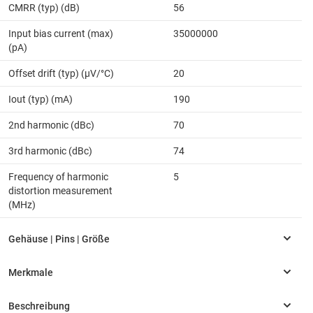
CMRR (typ) (dB)
56
Input bias current (max)
35000000
(pA)
Offset drift (typ) (µV/°C)
20
Iout (typ) (mA)
190
2nd harmonic (dBc)
70
3rd harmonic (dBc)
74
Frequency of harmonic
5
distortion measurement
(MHz)