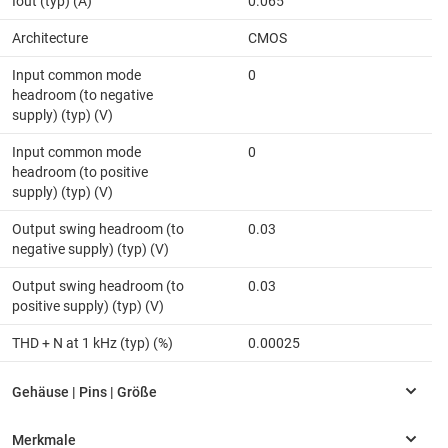
Iout (typ) (A)
0.065
Architecture
CMOS
Input common mode
0
headroom (to negative
supply) (typ) (V)
Input common mode
0
headroom (to positive
supply) (typ) (V)
Output swing headroom (to
0.03
negative supply) (typ) (V)
Output swing headroom (to
0.03
positive supply) (typ) (V)
THD + N at 1 kHz (typ) (%)
0.00025