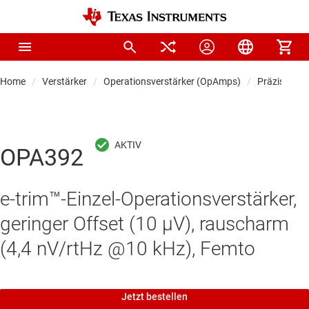
Home
Verstärker
Operationsverstärker (OpAmps)
Präzisionso
OPA392
e-trim™-Einzel-Operationsverstärker,
geringer Offset (10 μV), rauscharm
(4,4 nV/rtHz @10 kHz), Femto
Jetzt bestellen