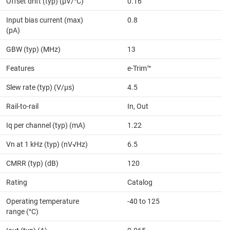
Offset drift (typ) (µV/°C)
0.16
Input bias current (max)
0.8
(pA)
GBW (typ) (MHz)
13
Features
e-Trim™
Slew rate (typ) (V/µs)
4.5
Rail-to-rail
In, Out
Iq per channel (typ) (mA)
1.22
Vn at 1 kHz (typ) (nV√Hz)
6.5
CMRR (typ) (dB)
120
Rating
Catalog
Operating temperature
-40 to 125
range (°C)