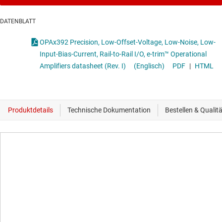
DATENBLATT
OPAx392 Precision, Low-Offset-Voltage, Low-Noise, Low-
Input-Bias-Current, Rail-to-Rail I/O, e-trim™ Operational
Amplifiers datasheet (Rev. I)
(Englisch)
PDF
|
HTML