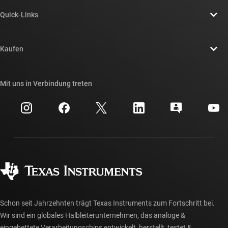
Über TI – Überblick
Quick-Links
Stellenangebote
Kontakt
Newsroom
Kaufen
TI E2E™-Design-Support-Foren
Unsere Geschichten | Hinter dem Chip
API-Suiten von TI
Querverweis-Suche
Mit uns in Verbindung treten
Veranstaltungen
myTI-Firmenkonto
Kundensupportzentrum
Investorenbeziehungen
Versand, Zahlung und Steuern
Gehäuse
Fertigung
Häufig gestellte Fragen zu Bestellungen
Qualität & Zuverlässigkeit
Gesellschaftliches Engagement
Autorisierte Händler
myTI-Konto FAQs
Schon seit Jahrzehnten trägt Texas Instruments zum Fortschritt bei.
Wir sind ein globales Halbleiterunternehmen, das analoge &
eingebettete Verarbeitungschips entwickelt, herstellt, testet &