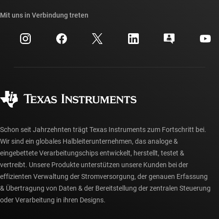
Unsere Geschichten | Hinter dem Chip
API-Suiten von TI
Querverweis-Suche
Mit uns in Verbindung treten
Veranstaltungen
myTI-Firmenkonto
Kundensupportzentrum
Investorenbeziehungen
Versand, Zahlung und Steuern
Gehäuse
Fertigung
Häufig gestellte Fragen zu Bestellungen
Qualität & Zuverlässigkeit
Gesellschaftliches Engagement
Autorisierte Händler
myTI-Konto FAQs
Schon seit Jahrzehnten trägt Texas Instruments zum Fortschritt bei.
Wir sind ein globales Halbleiterunternehmen, das analoge &
eingebettete Verarbeitungschips entwickelt, herstellt, testet &
vertreibt. Unsere Produkte unterstützen unsere Kunden bei der
effizienten Verwaltung der Stromversorgung, der genauen Erfassung
& Übertragung von Daten & der Bereitstellung der zentralen Steuerung
oder Verarbeitung in ihren Designs.