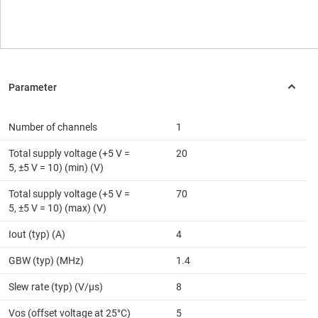
Number of channels
1
Total supply voltage (+5 V =
20
5, ±5 V = 10) (min) (V)
Total supply voltage (+5 V =
70
5, ±5 V = 10) (max) (V)
Iout (typ) (A)
4
GBW (typ) (MHz)
1.4
Slew rate (typ) (V/µs)
8
Vos (offset voltage at 25°C)
5