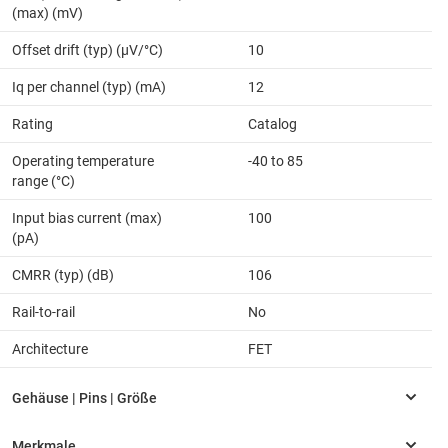
(max) (mV)
Offset drift (typ) (µV/°C)
10
Iq per channel (typ) (mA)
12
Rating
Catalog
Operating temperature
-40 to 85
range (°C)
Input bias current (max)
100
(pA)
CMRR (typ) (dB)
106
Rail-to-rail
No
Architecture
FET