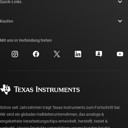
Quick-Links
Stellenangebote
Kontakt
Newsroom
Kaufen
TI E2E™-Design-Support-Foren
Unsere Geschichten | Hinter dem Chip
API-Suiten von TI
Querverweis-Suche
Mit uns in Verbindung treten
Veranstaltungen
myTI-Firmenkonto
Kundensupportzentrum
Investorenbeziehungen
Versand, Zahlung und Steuern
Gehäuse
Fertigung
Häufig gestellte Fragen zu Bestellungen
Qualität & Zuverlässigkeit
Gesellschaftliches Engagement
Autorisierte Händler
myTI-Konto FAQs
Schon seit Jahrzehnten trägt Texas Instruments zum Fortschritt bei.
Wir sind ein globales Halbleiterunternehmen, das analoge &
eingebettete Verarbeitungschips entwickelt, herstellt, testet &
vertreibt. Unsere Produkte unterstützen unsere Kunden bei der