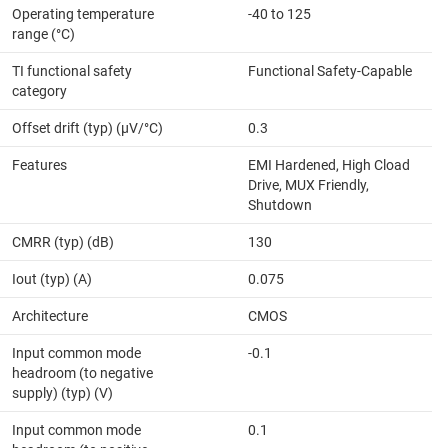
Operating temperature
-40 to 125
range (°C)
TI functional safety
Functional Safety-Capable
category
Offset drift (typ) (µV/°C)
0.3
Features
EMI Hardened, High Cload
Drive, MUX Friendly,
Shutdown
CMRR (typ) (dB)
130
Iout (typ) (A)
0.075
Architecture
CMOS
Input common mode
-0.1
headroom (to negative
supply) (typ) (V)
Input common mode
0.1