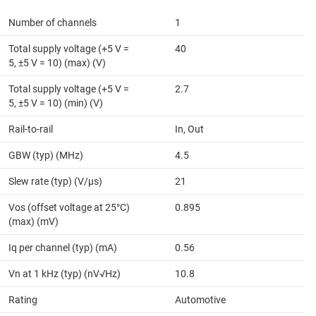
Number of channels
1
Total supply voltage (+5 V =
40
5, ±5 V = 10) (max) (V)
Total supply voltage (+5 V =
2.7
5, ±5 V = 10) (min) (V)
Rail-to-rail
In, Out
GBW (typ) (MHz)
4.5
Slew rate (typ) (V/µs)
21
Vos (offset voltage at 25°C)
0.895
(max) (mV)
Iq per channel (typ) (mA)
0.56
Vn at 1 kHz (typ) (nV√Hz)
10.8
Rating
Automotive