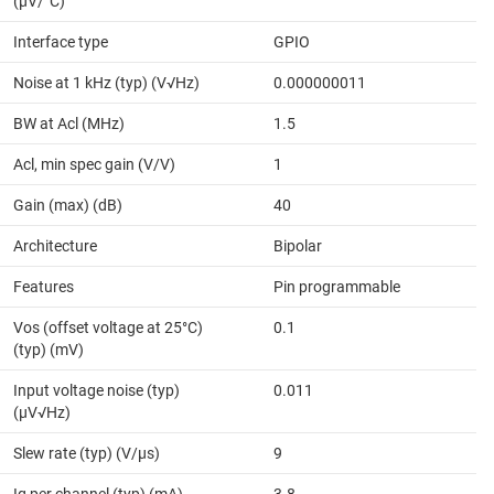
(µV/°C)
Interface type
GPIO
Noise at 1 kHz (typ) (V√Hz)
0.000000011
BW at Acl (MHz)
1.5
Acl, min spec gain (V/V)
1
Gain (max) (dB)
40
Architecture
Bipolar
Features
Pin programmable
Vos (offset voltage at 25°C)
0.1
(typ) (mV)
Input voltage noise (typ)
0.011
(µV√Hz)
Slew rate (typ) (V/µs)
9