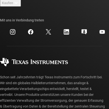
Newsroom
Kaufen
TI E2E™-Design-Support-Foren
Unsere Geschichten | Hinter dem Chip
API-Suiten von TI
Querverweis-Suche
Mit uns in Verbindung treten
Veranstaltungen
myTI-Firmenkonto
Kundensupportzentrum
Investorenbeziehungen
Versand, Zahlung und Steuern
Gehäuse
Fertigung
Häufig gestellte Fragen zu Bestellungen
Qualität & Zuverlässigkeit
Gesellschaftliches Engagement
Autorisierte Händler
myTI-Konto FAQs
Schon seit Jahrzehnten trägt Texas Instruments zum Fortschritt bei.
Wir sind ein globales Halbleiterunternehmen, das analoge &
eingebettete Verarbeitungschips entwickelt, herstellt, testet &
vertreibt. Unsere Produkte unterstützen unsere Kunden bei der
effizienten Verwaltung der Stromversorgung, der genauen Erfassung
& Übertragung von Daten & der Bereitstellung der zentralen Steuerung