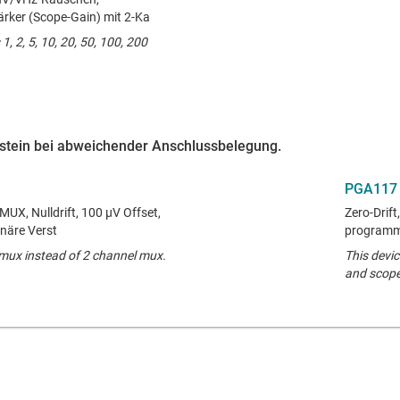
rker (Scope-Gain) mit 2-Ka
1, 2, 5, 10, 20, 50, 100, 200
austein bei abweichender Anschlussbelegung.
PGA117
MUX, Nulldrift, 100 µV Offset,
Zero-Drif
näre Verst
programmi
 mux instead of 2 channel mux.
This devi
and scope