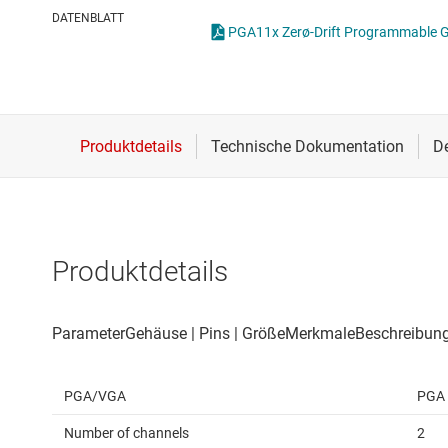
Drahtlose Konnektivität
Strommessverstärk
DATENBLATT
Energiemanagement
Verstärker für Spez
HF & Mikrowellen
Verstärker mit pro
Isolierung
Voll differenzielle V
Produktdetails
PGA/VGA
PGA
Number of channels
2