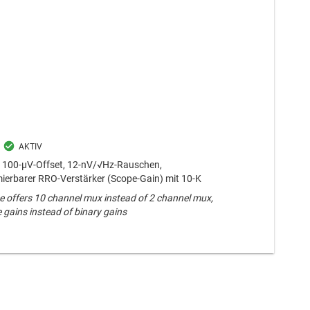
t, 100-µV-Offset, 12-nV/√Hz-Rauschen,
erbarer RRO-Verstärker (Scope-Gain) mit 10-K
ce offers 10 channel mux instead of 2 channel mux,
 gains instead of binary gains