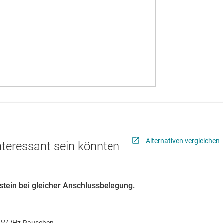
Alternativen vergleichen
interessant sein könnten
ustein bei gleicher Anschlussbelegung.
2-nV/√Hz-Rauschen,