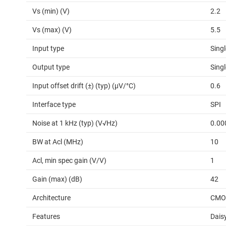
Vs (min) (V)
2.2
Vs (max) (V)
5.5
Input type
Sing
Output type
Sing
Input offset drift (±) (typ) (µV/°C)
0.6
Interface type
SPI
Noise at 1 kHz (typ) (V√Hz)
0.00
BW at Acl (MHz)
10
Acl, min spec gain (V/V)
1
Gain (max) (dB)
42
Architecture
CMO
Features
Dais