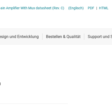
er
Schnittstelle
PGA11x Zerø-Drift Programmable Gain Amplifier With Mux datasheet (Rev. C)
(Englisch)
PDF
|
HTML
ialfunktionen
Sensoren
grammierbarer Verstärkung (PGA) und mit variabler Verstärkung (VGA)
Taktgeber & Timing
erstärker
Verstärker