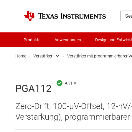
Produkte
Anwendungen
Design und Entwick
Home
/
Verstärker
/
Verstärker mit programmierbarer V
Audio, Haptik und Piezo
Differenzverstärker
Batteriemanagement-ICs
Instrumentenverstä
PGA112
Datenwandler
Komparatoren
Zero-Drift, 100-µV-Offset, 12-n
Die- & Wafer-Services
Operationsverstär
Verstärkung), programmierbarer 
DLP-Produkte
Other amplifiers