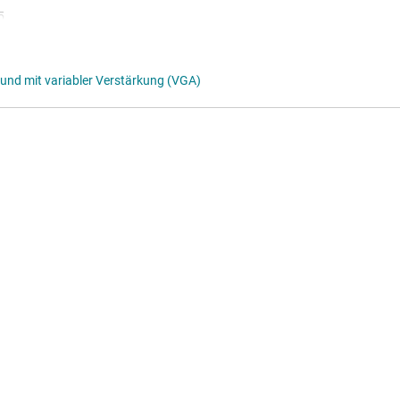
5
2
und mit variabler Verstärkung (VGA)
6
log
to 125