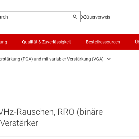
Querverweis
lung
Qualität & Zuverlässigkeit
Bestellressourcen
Üb
erstärkung (PGA) und mit variabler Verstärkung (VGA)
Logik- & Spannungsumsetzung
rker
Mikrocontroller (MCUs) & Prozessoren
Motortreiber
V/√Hz-Rauschen, RRO (binäre
ker (OpAmps)
Passiv und diskret
Verstärker
Schalter und Multiplexer