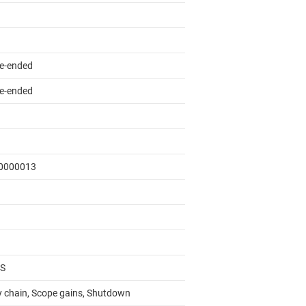
le-ended
le-ended
0000013
S
y chain, Scope gains, Shutdown