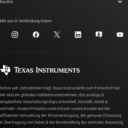
Newsroom
Kaufen
TI E2E™-Design-Support-Foren
Unsere Geschichten | Hinter dem Chip
API-Suiten von TI
Querverweis-Suche
Mit uns in Verbindung treten
Veranstaltungen
myTI-Firmenkonto
Kundensupportzentrum
Investorenbeziehungen
Versand, Zahlung und Steuern
Gehäuse
Fertigung
Häufig gestellte Fragen zu Bestellungen
Qualität & Zuverlässigkeit
Gesellschaftliches Engagement
Autorisierte Händler
myTI-Konto FAQs
Schon seit Jahrzehnten trägt Texas Instruments zum Fortschritt bei.
Wir sind ein globales Halbleiterunternehmen, das analoge &
eingebettete Verarbeitungschips entwickelt, herstellt, testet &
vertreibt. Unsere Produkte unterstützen unsere Kunden bei der
effizienten Verwaltung der Stromversorgung, der genauen Erfassung
& Übertragung von Daten & der Bereitstellung der zentralen Steuerung