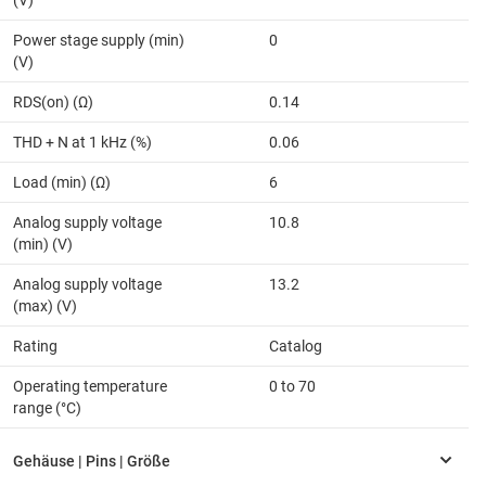
(V)
Power stage supply (min)
0
(V)
RDS(on) (Ω)
0.14
THD + N at 1 kHz (%)
0.06
Load (min) (Ω)
6
Analog supply voltage
10.8
(min) (V)
Analog supply voltage
13.2
(max) (V)
Rating
Catalog
Operating temperature
0 to 70
range (°C)