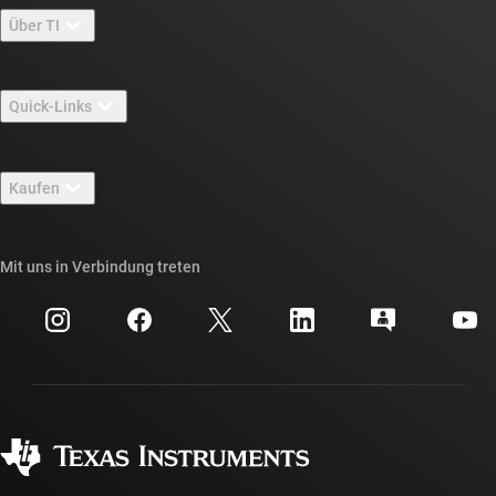
Über TI
Über TI – Überblick
Quick-Links
Stellenangebote
Kontakt
Newsroom
Kaufen
TI E2E™-Design-Support-Foren
Unsere Geschichten | Hinter dem Chip
API-Suiten von TI
Querverweis-Suche
Mit uns in Verbindung treten
Veranstaltungen
myTI-Firmenkonto
Kundensupportzentrum
Investorenbeziehungen
Versand, Zahlung und Steuern
Gehäuse
Fertigung
Häufig gestellte Fragen zu Bestellungen
Qualität & Zuverlässigkeit
Gesellschaftliches Engagement
Autorisierte Händler
myTI-Konto FAQs