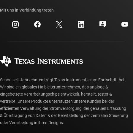
Unsere Geschichten | Hinter dem Chip
API-Suiten von TI
Querverweis-Suche
Mit uns in Verbindung treten
Veranstaltungen
myTI-Firmenkonto
Kundensupportzentrum
Investorenbeziehungen
Versand, Zahlung und Steuern
Gehäuse
Fertigung
Häufig gestellte Fragen zu Bestellungen
Qualität & Zuverlässigkeit
Gesellschaftliches Engagement
Autorisierte Händler
myTI-Konto FAQs
Schon seit Jahrzehnten trägt Texas Instruments zum Fortschritt bei.
Wir sind ein globales Halbleiterunternehmen, das analoge &
eingebettete Verarbeitungschips entwickelt, herstellt, testet &
vertreibt. Unsere Produkte unterstützen unsere Kunden bei der
effizienten Verwaltung der Stromversorgung, der genauen Erfassung
& Übertragung von Daten & der Bereitstellung der zentralen Steuerung
oder Verarbeitung in ihren Designs.