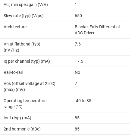
Acl, min spec gain (V/V)
1
Slew rate (typ) (V/µs)
650
Architecture
Bipolar, Fully Differential
ADC Driver
Vn at flatband (typ)
7.6
(nV√Hz)
Iq per channel (typ) (mA)
17.5
Rail-to-rail
No
Vos (offset voltage at 25°C)
7
(max) (mV)
Operating temperature
-40 to 85
range (°C)
Iout (typ) (mA)
85
2nd harmonic (dBc)
85