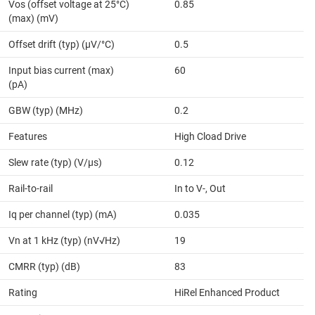
Vos (offset voltage at 25°C)
0.85
(max) (mV)
Offset drift (typ) (µV/°C)
0.5
Input bias current (max)
60
(pA)
GBW (typ) (MHz)
0.2
Features
High Cload Drive
Slew rate (typ) (V/µs)
0.12
Rail-to-rail
In to V-, Out
Iq per channel (typ) (mA)
0.035
Vn at 1 kHz (typ) (nV√Hz)
19
CMRR (typ) (dB)
83
Rating
HiRel Enhanced Product