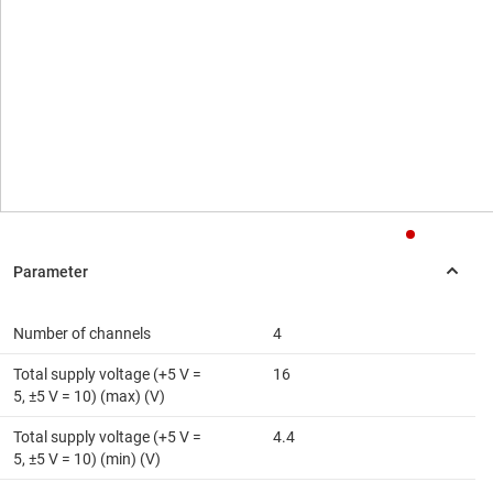
Number of channels
4
Total supply voltage (+5 V =
16
5, ±5 V = 10) (max) (V)
Total supply voltage (+5 V =
4.4
5, ±5 V = 10) (min) (V)