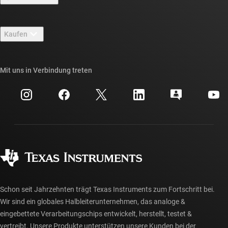
Stellenangebote
Kontakt
Newsroom
Kaufen
TI E2E™-Design-Support-Foren
Unsere Geschichten | Hinter dem Chip
API-Suiten von TI
Querverweis-Suche
Mit uns in Verbindung treten
Veranstaltungen
myTI-Firmenkonto
Kundensupportzentrum
Investorenbeziehungen
Versand, Zahlung und Steuern
Gehäuse
Fertigung
Häufig gestellte Fragen zu Bestellungen
Qualität & Zuverlässigkeit
Gesellschaftliches Engagement
Autorisierte Händler
myTI-Konto FAQs
Schon seit Jahrzehnten trägt Texas Instruments zum Fortschritt bei.
Wir sind ein globales Halbleiterunternehmen, das analoge &
eingebettete Verarbeitungschips entwickelt, herstellt, testet &
vertreibt. Unsere Produkte unterstützen unsere Kunden bei der