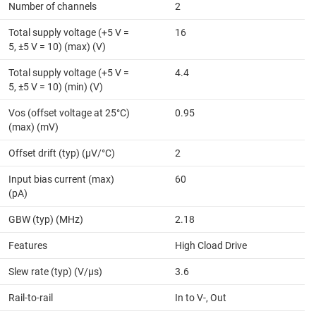
Number of channels
2
Total supply voltage (+5 V =
16
5, ±5 V = 10) (max) (V)
Total supply voltage (+5 V =
4.4
5, ±5 V = 10) (min) (V)
Vos (offset voltage at 25°C)
0.95
(max) (mV)
Offset drift (typ) (µV/°C)
2
Input bias current (max)
60
(pA)
GBW (typ) (MHz)
2.18
Features
High Cload Drive
Slew rate (typ) (V/µs)
3.6
Rail-to-rail
In to V-, Out