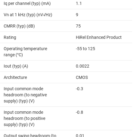
Iq per channel (typ) (mA)
1.1
Vn at 1 kHz (typ) (nV√Hz)
9
CMRR (typ) (dB)
75
Rating
HiRel Enhanced Product
Operating temperature
-55 to 125
range (°C)
Iout (typ) (A)
0.0022
Architecture
CMOS
Input common mode
-0.3
headroom (to negative
supply) (typ) (V)
Input common mode
-0.8
headroom (to positive
supply) (typ) (V)
Output swing headroom (to
0.01