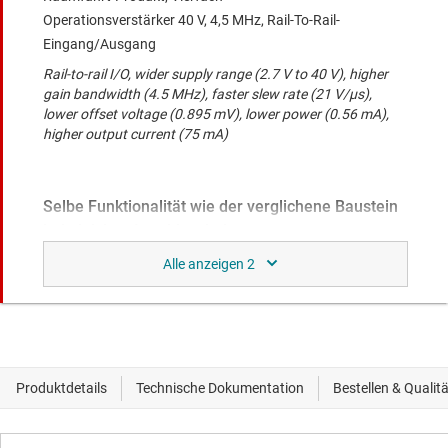
Operationsverstärker 40 V, 4,5 MHz, Rail-To-Rail-
Eingang/Ausgang
Rail-to-rail I/O, wider supply range (2.7 V to 40 V), higher
gain bandwidth (4.5 MHz), faster slew rate (21 V/µs),
lower offset voltage (0.895 mV), lower power (0.56 mA),
higher output current (75 mA)
Selbe Funktionalität wie der verglichene Baustein
bei gleicher Anschlussbelegung.
TLC2252A-EP
Verbessertes Produkt – Operationsverstärker Advanced
LinCMOS, Rail-To-Rail, mit sehr geringem Stromv
Lower offset voltage (0.85 mV), lower power (0.035 mA),
higher output current (8 mA)