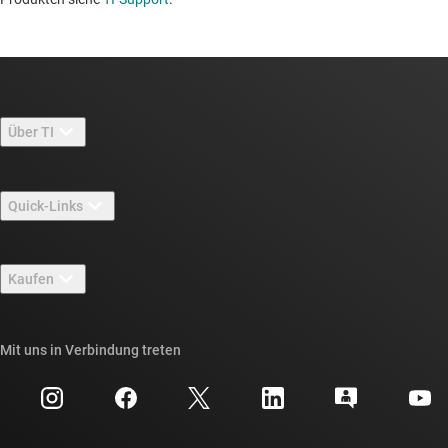
Über TI
Über TI – Überblick
Quick-Links
Stellenangebote
Kontakt
Newsroom
Kaufen
TI E2E™-Design-Support-Foren
Unsere Geschichten | Hinter dem Chip
API-Suiten von TI
Querverweis-Suche
Mit uns in Verbindung treten
Veranstaltungen
myTI-Firmenkonto
Kundensupportzentrum
Investorenbeziehungen
Versand, Zahlung und Steuern
Gehäuse
Fertigung