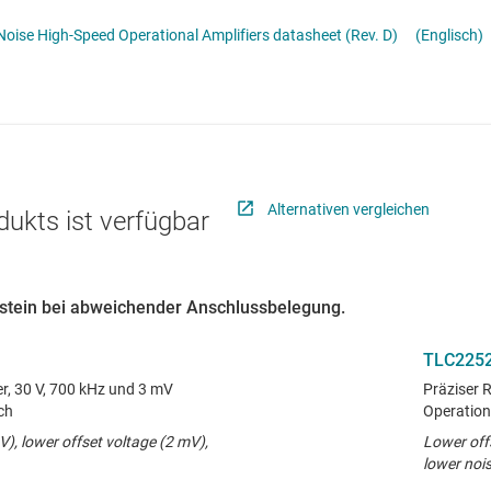
er
Schnittstelle
TLE207x,TLE207xA Excalibur Low-Noise High-Speed Operational Amplifiers datasheet (Rev. D)
(Englisch)
ialfunktionen
Sensoren
grammierbarer Verstärkung (PGA) und mit variabler Verstärkung (VGA)
Taktgeber & Timing
erstärker
Verstärker
Alternativen vergleichen
dukts ist verfügbar
austein bei abweichender Anschlussbelegung.
TLC225
r, 30 V, 700 kHz und 3 mV
Präziser 
ch
Operation
V), lower offset voltage (2 mV),
Lower off
lower noi