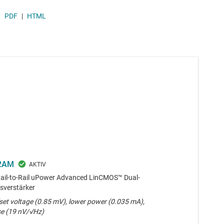
PDF
|
HTML
2AM
Rail-to-Rail uPower Advanced LinCMOS™ Dual-
sverstärker
set voltage (0.85 mV), lower power (0.035 mA),
se (19 nV/√Hz)