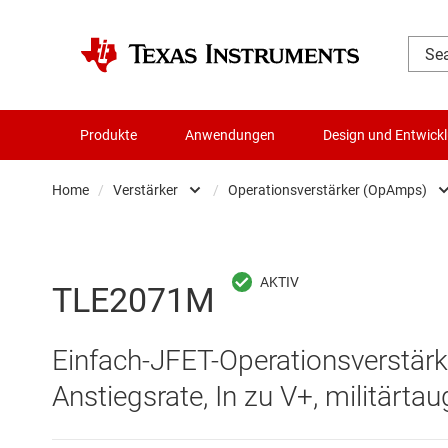
Produkte
Anwendungen
Design und Entwick
Home
/
Verstärker
/
Operationsverstärker (OpAmps)
Audio, Haptik und Piezo
Differenzverstärker
Batteriemanagement-ICs
Instrumentenverstä
TLE2071M
Datenwandler
Komparatoren
Einfach-JFET-Operationsverstärk
Die- & Wafer-Services
Operationsverstär
Anstiegsrate, In zu V+, militärtau
DLP-Produkte
Other amplifiers