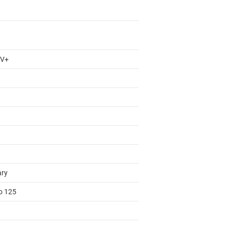
 V+
ary
to 125