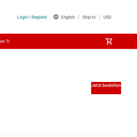
er TI
itfrequenz ≥ 50 MHz)
Jetzt bestellen