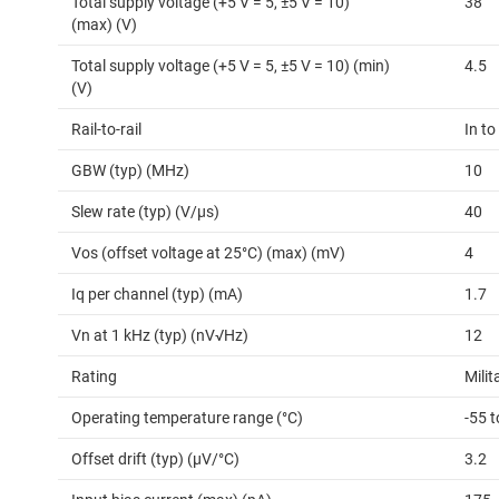
Total supply voltage (+5 V = 5, ±5 V = 10)
38
(max) (V)
Total supply voltage (+5 V = 5, ±5 V = 10) (min)
4.5
(V)
Rail-to-rail
In to
GBW (typ) (MHz)
10
Slew rate (typ) (V/µs)
40
Vos (offset voltage at 25°C) (max) (mV)
4
Iq per channel (typ) (mA)
1.7
Vn at 1 kHz (typ) (nV√Hz)
12
Rating
Milit
Operating temperature range (°C)
-55 
Offset drift (typ) (µV/°C)
3.2