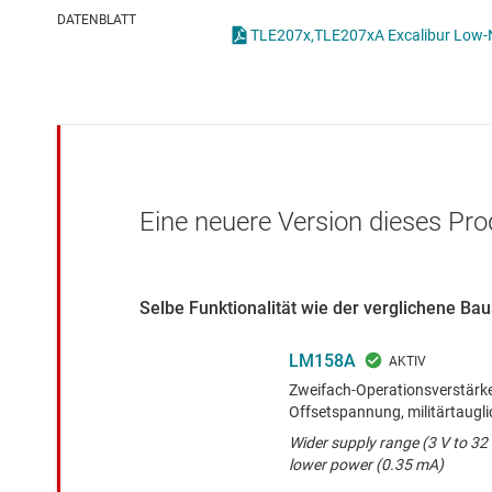
Drahtlose Konnektivität
Strommessverstärk
DATENBLATT
Energiemanagement
Verstärker für Spez
HF & Mikrowellen
Verstärker mit pro
Isolierung
Voll differenzielle V
Eine neuere Version dieses Pro
Selbe Funktionalität wie der verglichene B
LM158A
Zweifach-Operationsverstärke
Offsetspannung, militärtaugli
Wider supply range (3 V to 32 
lower power (0.35 mA)