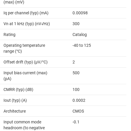
(max) (mV)
Iq per channel (typ) (mA)
0.00098
Vn at 1 kHz (typ) (nV√Hz)
300
Rating
Catalog
Operating temperature
-40 to 125
range (°C)
Offset drift (typ) (µV/°C)
2
Input bias current (max)
500
(pA)
CMRR (typ) (dB)
100
Iout (typ) (A)
0.0002
Architecture
CMOS
Input common mode
-0.1
headroom (to negative