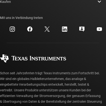
Newsroom
Kaufen
TI E2E™-Design-Support-Foren
Unsere Geschichten | Hinter dem Chip
API-Suiten von TI
Querverweis-Suche
Mit uns in Verbindung treten
Veranstaltungen
myTI-Firmenkonto
Kundensupportzentrum
Investorenbeziehungen
Versand, Zahlung und Steuern
Gehäuse
Fertigung
Häufig gestellte Fragen zu Bestellungen
Qualität & Zuverlässigkeit
Gesellschaftliches Engagement
Autorisierte Händler
myTI-Konto FAQs
Schon seit Jahrzehnten trägt Texas Instruments zum Fortschritt bei.
Wir sind ein globales Halbleiterunternehmen, das analoge &
eingebettete Verarbeitungschips entwickelt, herstellt, testet &
vertreibt. Unsere Produkte unterstützen unsere Kunden bei der
effizienten Verwaltung der Stromversorgung, der genauen Erfassung
& Übertragung von Daten & der Bereitstellung der zentralen Steuerung