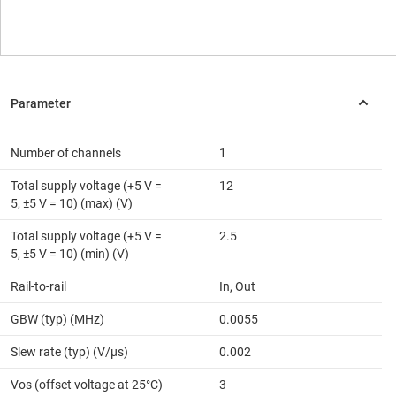
Number of channels
1
Total supply voltage (+5 V =
12
5, ±5 V = 10) (max) (V)
Total supply voltage (+5 V =
2.5
5, ±5 V = 10) (min) (V)
Rail-to-rail
In, Out
GBW (typ) (MHz)
0.0055
Slew rate (typ) (V/µs)
0.002
Vos (offset voltage at 25°C)
3