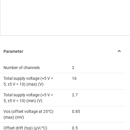
Number of channels
2
Total supply voltage (+5 V =
16
5, ±5 V = 10) (max) (V)
Total supply voltage (+5 V =
2.7
5, ±5 V = 10) (min) (V)
Vos (offset voltage at 25°C)
0.85
(max) (mV)
Offset drift (typ) (µV/°C)
0.5