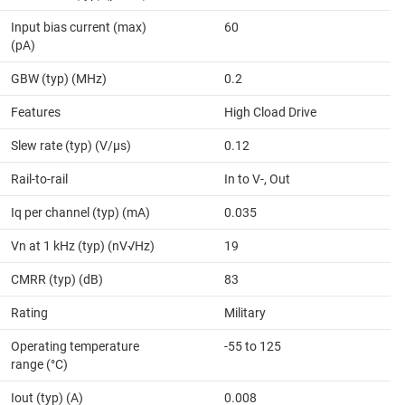
Input bias current (max)
60
(pA)
GBW (typ) (MHz)
0.2
Features
High Cload Drive
Slew rate (typ) (V/µs)
0.12
Rail-to-rail
In to V-, Out
Iq per channel (typ) (mA)
0.035
Vn at 1 kHz (typ) (nV√Hz)
19
CMRR (typ) (dB)
83
Rating
Military
Operating temperature
-55 to 125
range (°C)
Iout (typ) (A)
0.008