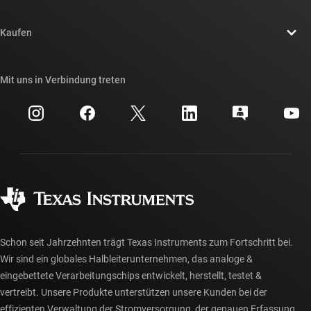
Stellenangebote
Kontakt
Newsroom
Kaufen
TI E2E™-Design-Support-Foren
Unsere Geschichten | Hinter dem Chip
API-Suiten von TI
Querverweis-Suche
Mit uns in Verbindung treten
Veranstaltungen
myTI-Firmenkonto
Kundensupportzentrum
Investorenbeziehungen
Versand, Zahlung und Steuern
Gehäuse
Fertigung
Häufig gestellte Fragen zu Bestellungen
Qualität & Zuverlässigkeit
Gesellschaftliches Engagement
Autorisierte Händler
myTI-Konto FAQs
Schon seit Jahrzehnten trägt Texas Instruments zum Fortschritt bei.
Wir sind ein globales Halbleiterunternehmen, das analoge &
eingebettete Verarbeitungschips entwickelt, herstellt, testet &
vertreibt. Unsere Produkte unterstützen unsere Kunden bei der
effizienten Verwaltung der Stromversorgung, der genauen Erfassung