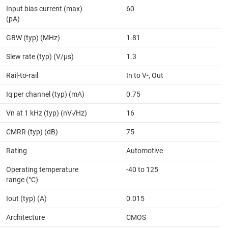
Input bias current (max)
60
(pA)
GBW (typ) (MHz)
1.81
Slew rate (typ) (V/µs)
1.3
Rail-to-rail
In to V-, Out
Iq per channel (typ) (mA)
0.75
Vn at 1 kHz (typ) (nV√Hz)
16
CMRR (typ) (dB)
75
Rating
Automotive
Operating temperature
-40 to 125
range (°C)
Iout (typ) (A)
0.015
Architecture
CMOS