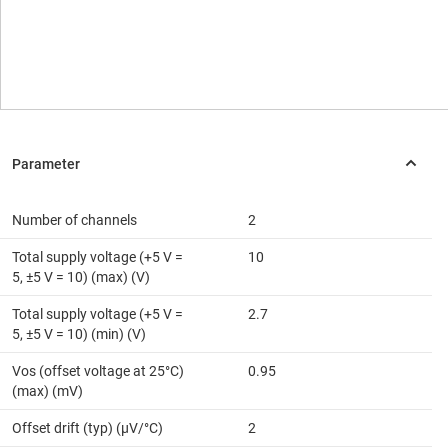
Number of channels
2
Total supply voltage (+5 V =
10
5, ±5 V = 10) (max) (V)
Total supply voltage (+5 V =
2.7
5, ±5 V = 10) (min) (V)
Vos (offset voltage at 25°C)
0.95
(max) (mV)
Offset drift (typ) (µV/°C)
2