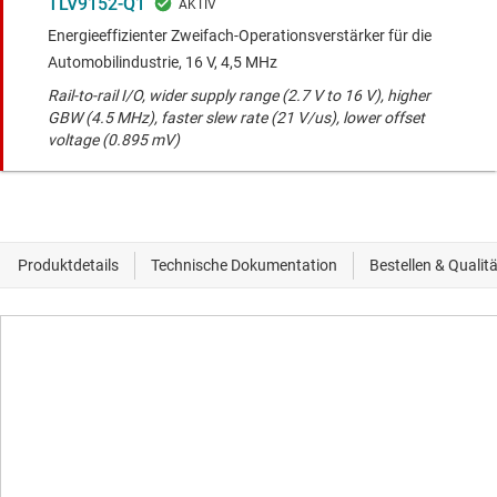
TLV9152-Q1
Energieeffizienter Zweifach-Operationsverstärker für die
Automobilindustrie, 16 V, 4,5 MHz
Rail-to-rail I/O, wider supply range (2.7 V to 16 V), higher
GBW (4.5 MHz), faster slew rate (21 V/us), lower offset
voltage (0.895 mV)