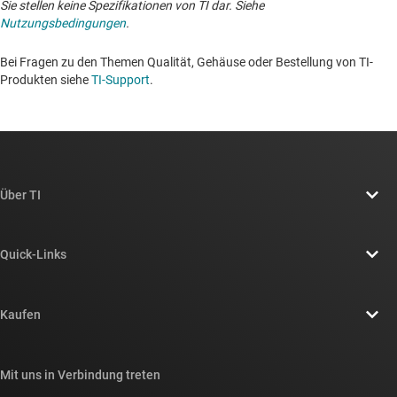
Sie stellen keine Spezifikationen von TI dar. Siehe
Nutzungsbedingungen
.
Bei Fragen zu den Themen Qualität, Gehäuse oder Bestellung von TI-
Produkten siehe
TI-Support
. ​​​​​​​​​​​​​​
Über TI
Über TI – Überblick
Quick-Links
Stellenangebote
Kontakt
Newsroom
Kaufen
TI E2E™-Design-Support-Foren
Unsere Geschichten | Hinter dem Chip
API-Suiten von TI
Querverweis-Suche
Mit uns in Verbindung treten
Veranstaltungen
myTI-Firmenkonto