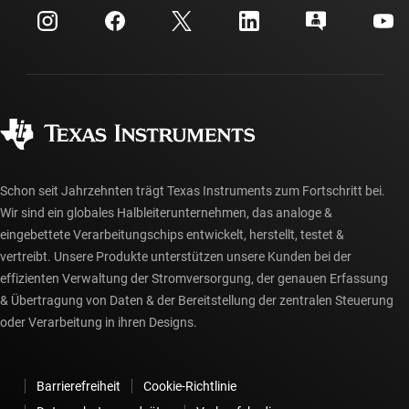
Kundensupportzentrum
Investorenbeziehungen
Versand, Zahlung und Steuern
Gehäuse
Fertigung
Häufig gestellte Fragen zu Bestellungen
Qualität & Zuverlässigkeit
Gesellschaftliches Engagement
Autorisierte Händler
myTI-Konto FAQs
Schon seit Jahrzehnten trägt Texas Instruments zum Fortschritt bei.
Wir sind ein globales Halbleiterunternehmen, das analoge &
eingebettete Verarbeitungschips entwickelt, herstellt, testet &
vertreibt. Unsere Produkte unterstützen unsere Kunden bei der
effizienten Verwaltung der Stromversorgung, der genauen Erfassung
& Übertragung von Daten & der Bereitstellung der zentralen Steuerung
oder Verarbeitung in ihren Designs.
Barrierefreiheit
Cookie-Richtlinie