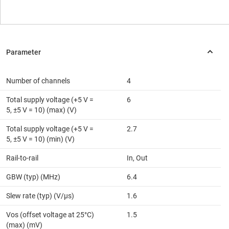
Number of channels
4
Total supply voltage (+5 V =
6
5, ±5 V = 10) (max) (V)
Total supply voltage (+5 V =
2.7
5, ±5 V = 10) (min) (V)
Rail-to-rail
In, Out
GBW (typ) (MHz)
6.4
Slew rate (typ) (V/µs)
1.6
Vos (offset voltage at 25°C)
1.5
(max) (mV)