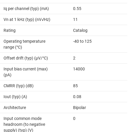
Iq per channel (typ) (mA)
0.55
Vn at 1 kHz (typ) (nV√Hz)
11
Rating
Catalog
Operating temperature
-40 to 125
range (°C)
Offset drift (typ) (µV/°C)
2
Input bias current (max)
14000
(pA)
CMRR (typ) (dB)
85
Iout (typ) (A)
0.08
Architecture
Bipolar
Input common mode
0
headroom (to negative
supply) (typ) (V)