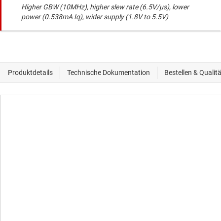
Higher GBW (10MHz), higher slew rate (6.5V/µs), lower
power (0.538mA Iq), wider supply (1.8V to 5.5V)