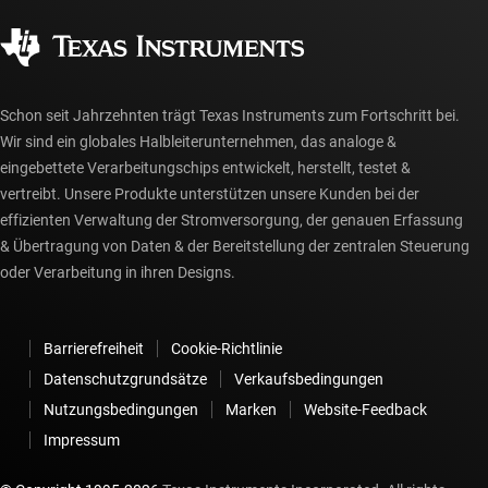
Qualität & Zuverlässigkeit
Gesellschaftliches Engagement
Autorisierte Händler
myTI-Konto FAQs
Schon seit Jahrzehnten trägt Texas Instruments zum Fortschritt bei.
Wir sind ein globales Halbleiterunternehmen, das analoge &
eingebettete Verarbeitungschips entwickelt, herstellt, testet &
vertreibt. Unsere Produkte unterstützen unsere Kunden bei der
effizienten Verwaltung der Stromversorgung, der genauen Erfassung
& Übertragung von Daten & der Bereitstellung der zentralen Steuerung
oder Verarbeitung in ihren Designs.
Barrierefreiheit
Cookie-Richtlinie
Datenschutzgrundsätze
Verkaufsbedingungen
Nutzungsbedingungen
Marken
Website-Feedback
Impressum