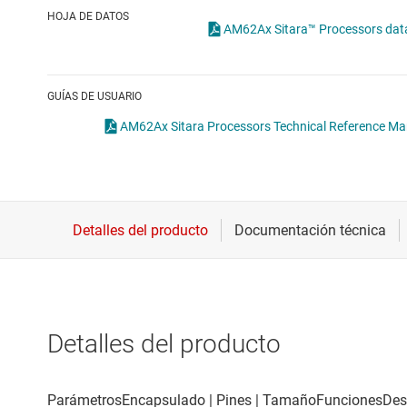
Conectividad inalámbrica
HOJA DE DATOS
AM62Ax Sitara™ Processors d
Controladores para motores
Convertidores de datos
GUÍAS DE USUARIO
Interfaz
AM62Ax Sitara Processors Technical Reference Man
Detalles del producto