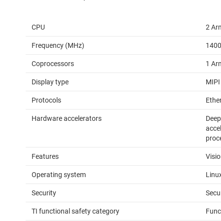
CPU
2 Ar
Frequency (MHz)
140
Coprocessors
1 Ar
Display type
MIPI
Protocols
Ethe
Hardware accelerators
Deep
accel
proc
Features
Visio
Operating system
Linu
Security
Secu
TI functional safety category
Func