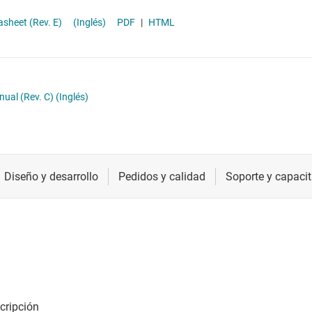
Radiofrecuencia y microondas
atasheet (Rev. E)
(Inglés)
PDF
|
HTML
Relojes y sincronización
Sensores
Servicios de chip y oblea
ual (Rev. C)
(Inglés)