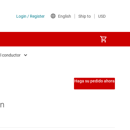
l conductor
 de asistencia al conductor
Haga su pedido ahora
y multimedia
ón
 digital (DSP) de radar y audio