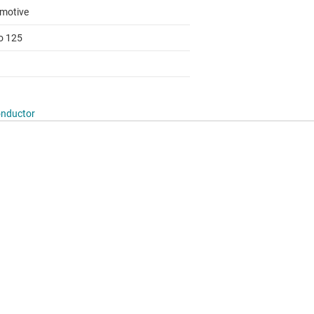
motive
to 125
onductor