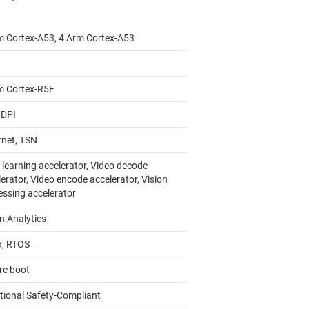
m Cortex-A53, 4 Arm Cortex-A53
0
m Cortex-R5F
 DPI
rnet, TSN
 learning accelerator, Video decode
erator, Video encode accelerator, Vision
essing accelerator
n Analytics
x, RTOS
re boot
tional Safety-Compliant