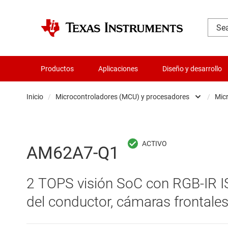
Productos
Aplicaciones
Diseño y desarrollo
Inicio
/
Microcontroladores (MCU) y procesadores
/
Mic
Administración de potencia
Aislamiento
AM62A7-Q1
Amplificadores
2 TOPS visión SoC con RGB-IR I
Audio, háptica y piezoeléctrica
del conductor, cámaras frontale
Circuitos integrados de gestión de bate