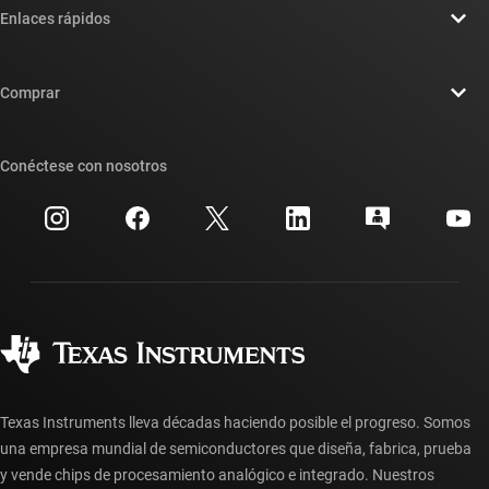
Enlaces rápidos
Carreras laborales
Contáctenos
Sala de redacción
Comprar
Foros de soporte de diseño de TI E2E™
Nuestras historias | Detrás del chip
Suites de API de TI
Búsqueda de referencias cruzadas
Conéctese con nosotros
Eventos
Cuentas de empresa myTI
Centro de atención al cliente
Relaciones con los inversionistas
Envío, pago e impuestos
Empaque
Fabricación
Preguntas frecuentes sobre pedidos
Calidad y confiabilidad
Ciudadanía corporativa
Distribuidores autorizados
Preguntas frecuentes sobre la cuenta myTI
Texas Instruments lleva décadas haciendo posible el progreso. Somos
una empresa mundial de semiconductores que diseña, fabrica, prueba
y vende chips de procesamiento analógico e integrado. Nuestros