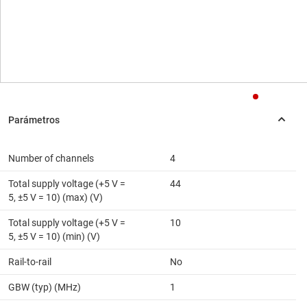
Number of channels
4
Total supply voltage (+5 V =
44
5, ±5 V = 10) (max) (V)
Total supply voltage (+5 V =
10
5, ±5 V = 10) (min) (V)
Rail-to-rail
No
GBW (typ) (MHz)
1