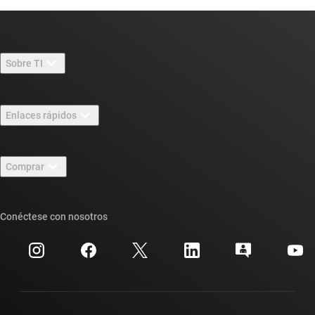
Sobre TI
Información general sobre Acerca de TI
Enlaces rápidos
Carreras laborales
Contáctenos
Sala de redacción
Comprar
Foros de soporte de diseño de TI E2E™
Nuestras historias | Detrás del chip
Suites de API de TI
Búsqueda de referencias cruzadas
Conéctese con nosotros
Eventos
Cuentas de empresa myTI
Centro de atención al cliente
Relaciones con los inversionistas
Envío, pago e impuestos
Empaque
Fabricación
Preguntas frecuentes sobre pedidos
Calidad y confiabilidad
Ciudadanía corporativa