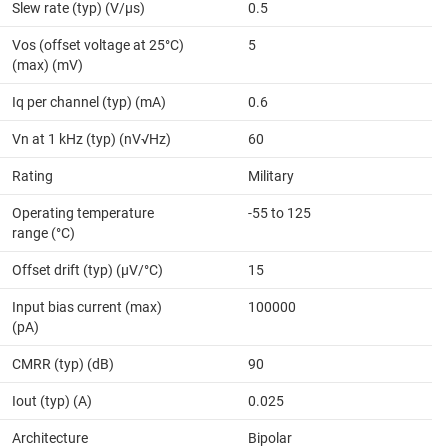
Slew rate (typ) (V/µs)
0.5
Vos (offset voltage at 25°C)
5
(max) (mV)
Iq per channel (typ) (mA)
0.6
Vn at 1 kHz (typ) (nV√Hz)
60
Rating
Military
Operating temperature
-55 to 125
range (°C)
Offset drift (typ) (µV/°C)
15
Input bias current (max)
100000
(pA)
CMRR (typ) (dB)
90
Iout (typ) (A)
0.025
Architecture
Bipolar