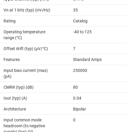
Vn at 1 kHz (typ) (nV√Hz)
35
Rating
Catalog
Operating temperature
-40 to 125
range (°C)
Offset drift (typ) (µV/°C)
7
Features
Standard Amps
Input bias current (max)
250000
(pA)
CMRR (typ) (dB)
80
Iout (typ) (A)
0.04
Architecture
Bipolar
Input common mode
0
headroom (to negative
supply) (typ) (V)