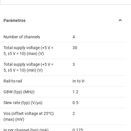
Number of channels
4
Total supply voltage (+5 V =
30
5, ±5 V = 10) (max) (V)
Total supply voltage (+5 V =
3
5, ±5 V = 10) (min) (V)
Rail-to-rail
In to V-
GBW (typ) (MHz)
1.2
Slew rate (typ) (V/µs)
0.5
Vos (offset voltage at 25°C)
2
(max) (mV)
Iq per channel (typ) (mA)
0.175