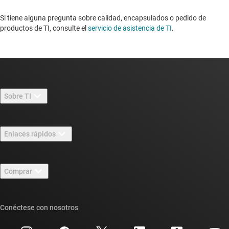
Si tiene alguna pregunta sobre calidad, encapsulados o pedido de
productos de TI, consulte el
servicio de asistencia de TI
. ​​​​​​​​​​​​​​
Sobre TI
Información general sobre Acerca de TI
Enlaces rápidos
Carreras laborales
Contáctenos
Sala de redacción
Comprar
Foros de soporte de diseño de TI E2E™
Nuestras historias | Detrás del chip
Suites de API de TI
Búsqueda de referencias cruzadas
Conéctese con nosotros
Eventos
Cuentas de empresa myTI
Centro de atención al cliente