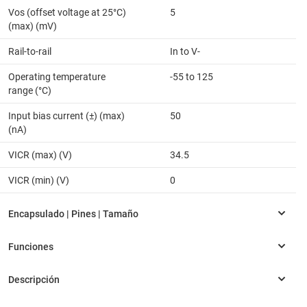
Vos (offset voltage at 25°C)
5
(max) (mV)
Rail-to-rail
In to V-
Operating temperature
-55 to 125
range (°C)
Input bias current (±) (max)
50
(nA)
VICR (max) (V)
34.5
VICR (min) (V)
0