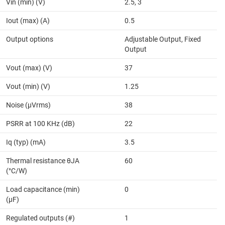
Vin (min) (V)
2.5, 3
Iout (max) (A)
0.5
Output options
Adjustable Output, Fixed
Output
Vout (max) (V)
37
Vout (min) (V)
1.25
Noise (µVrms)
38
PSRR at 100 KHz (dB)
22
Iq (typ) (mA)
3.5
Thermal resistance θJA
60
(°C/W)
Load capacitance (min)
0
(µF)
Regulated outputs (#)
1