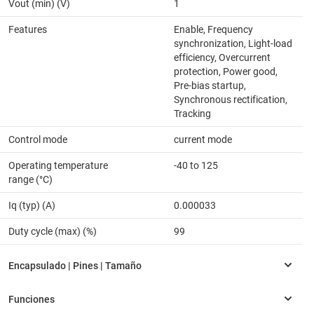
Vout (min) (V)
1
Features
Enable, Frequency
synchronization, Light-load
efficiency, Overcurrent
protection, Power good,
Pre-bias startup,
Synchronous rectification,
Tracking
Control mode
current mode
Operating temperature
-40 to 125
range (°C)
Iq (typ) (A)
0.000033
Duty cycle (max) (%)
99