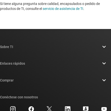
Si tiene alguna pregunta sobre calidad, encapsulados o pedido de
productos de TI, consulte el
servicio de asistencia de TI
. ​​​​​​​​​​​​​​
Sobre TI
Información general sobre Acerca de TI
Enlaces rápidos
Carreras laborales
Contáctenos
Sala de redacción
Comprar
Foros de soporte de diseño de TI E2E™
Nuestras historias | Detrás del chip
Suites de API de TI
Búsqueda de referencias cruzadas
Conéctese con nosotros
Eventos
Cuentas de empresa myTI
Centro de atención al cliente