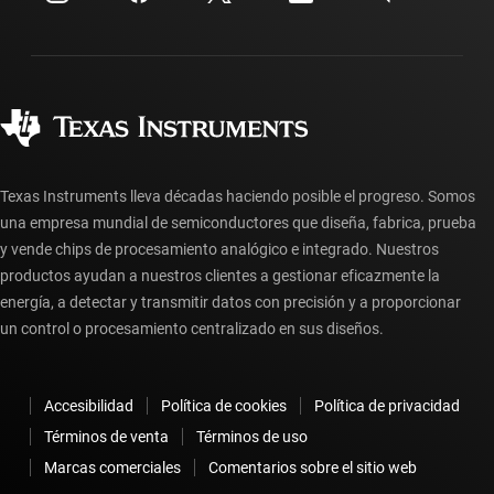
Relaciones con los inversionistas
Envío, pago e impuestos
Empaque
Fabricación
Preguntas frecuentes sobre pedidos
Calidad y confiabilidad
Ciudadanía corporativa
Distribuidores autorizados
Preguntas frecuentes sobre la cuenta myTI
Texas Instruments lleva décadas haciendo posible el progreso. Somos
una empresa mundial de semiconductores que diseña, fabrica, prueba
y vende chips de procesamiento analógico e integrado. Nuestros
productos ayudan a nuestros clientes a gestionar eficazmente la
energía, a detectar y transmitir datos con precisión y a proporcionar
un control o procesamiento centralizado en sus diseños.
Accesibilidad
Política de cookies
Política de privacidad
Términos de venta
Términos de uso
Marcas comerciales
Comentarios sobre el sitio web