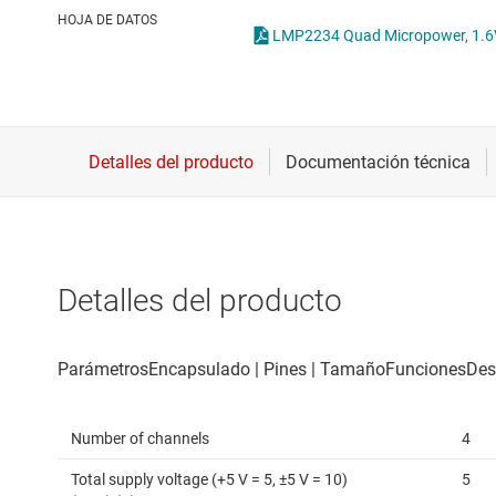
Conectividad inalámbrica
Amplificadores
HOJA DE DATOS
LMP2234 Quad Micropower, 1.6V, 
Controladores para motores
Amplificadores 
Convertidores de datos
Comparadores
Interfaz
Other amplifier
Detalles del producto
Number of channels
4
Total supply voltage (+5 V = 5, ±5 V = 10)
5