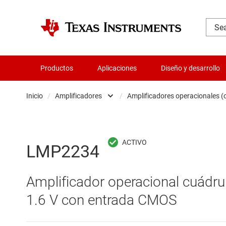
Productos
Aplicaciones
Diseño y desarrollo
Inicio
/
Amplificadores
/
Amplificadores operacionales 
Administración de potencia
Amplificadores 
Aislamiento
Amplificadores 
LMP2234
Amplificadores
Amplificadores
Amplificador operacional cuádru
Audio, háptica y piezoeléctrica
Amplificadores
1.6 V con entrada CMOS
Circuitos integrados de gestión de bate
Amplificadores 