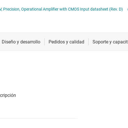
 operacionales (op amps)
Radiofrecuencia y microondas
Precision, Operational Amplifier with CMOS Input datasheet (Rev. D)
totalmente diferenciales
Relojes y sincronización
Sensores
s
Servicios de chip y oblea