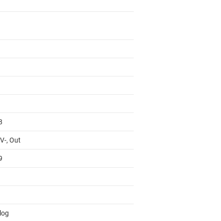
8
 V-, Out
9
log