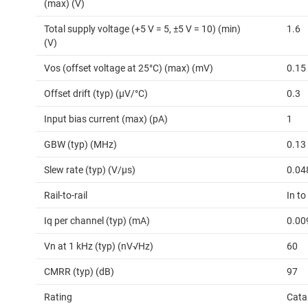
(max) (V)
Total supply voltage (+5 V = 5, ±5 V = 10) (min)
1.6
(V)
Vos (offset voltage at 25°C) (max) (mV)
0.15
Offset drift (typ) (µV/°C)
0.3
Input bias current (max) (pA)
1
GBW (typ) (MHz)
0.13
Slew rate (typ) (V/µs)
0.04
Rail-to-rail
In to
Iq per channel (typ) (mA)
0.00
Vn at 1 kHz (typ) (nV√Hz)
60
CMRR (typ) (dB)
97
Rating
Cata