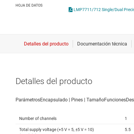
Conectividad inalámbrica
Amplificadores
HOJA DE DATOS
LMP7711/712 Single/Dual Precis
Controladores para motores
Amplificadores 
Convertidores de datos
Comparadores
Interfaz
Other amplifier
Detalles del producto
Number of channels
1
Total supply voltage (+5 V = 5, ±5 V = 10)
5.5