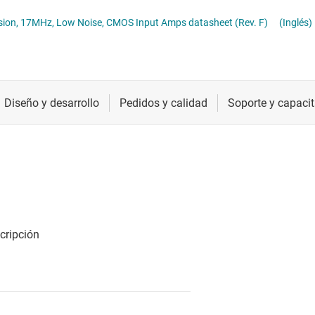
 operacionales (op amps)
Radiofrecuencia y microondas
ion, 17MHz, Low Noise, CMOS Input Amps datasheet (Rev. F)
(Inglés)
totalmente diferenciales
Relojes y sincronización
Sensores
s
Servicios de chip y oblea