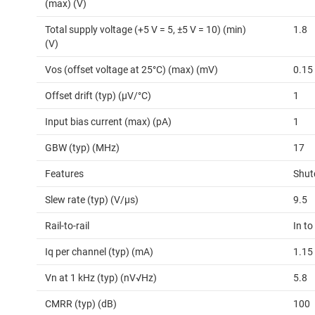
(max) (V)
Total supply voltage (+5 V = 5, ±5 V = 10) (min)
1.8
(V)
Vos (offset voltage at 25°C) (max) (mV)
0.15
Offset drift (typ) (µV/°C)
1
Input bias current (max) (pA)
1
GBW (typ) (MHz)
17
Features
Shu
Slew rate (typ) (V/µs)
9.5
Rail-to-rail
In to
Iq per channel (typ) (mA)
1.15
Vn at 1 kHz (typ) (nV√Hz)
5.8
CMRR (typ) (dB)
100