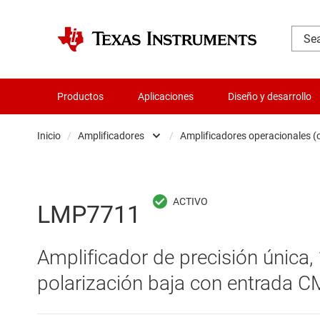
Productos
Aplicaciones
Diseño y desarrollo
Inicio
/
Amplificadores
/
Amplificadores operacionales 
Administración de potencia
Amplificadores 
Aislamiento
Amplificadores 
LMP7711
Amplificadores
Amplificadores
Amplificador de precisión única,
Audio, háptica y piezoeléctrica
Amplificadores
polarización baja con entrada 
Circuitos integrados de gestión de bate
Amplificadores 