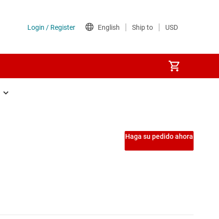
velocidad (GBW ≥ 50 MHz)
Haga su pedido ahora
ia
ión (Vos <1 mV)
io