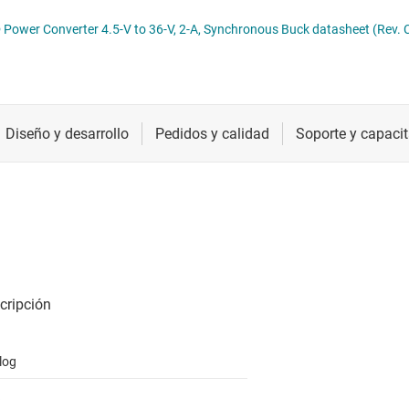
troladores LED
Radiofrecuencia y microondas
er Converter 4.5-V to 36-V, 2-A, Synchronous Buck datasheet (Rev. 
troladores y alimentación para pantallas LCD y OLED
Relojes y sincronización
Sensores
Servicios de chip y oblea
log