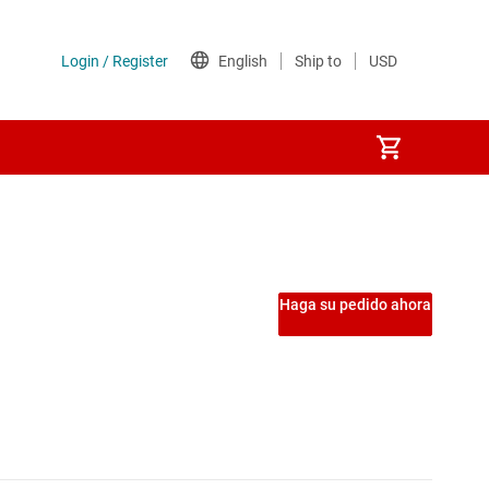
Etapas de potencia
Interruptores de carga
Haga su pedido ahora
Interruptores del lado de tierra
Interruptores y controladores de protección de potencia
MOSFET