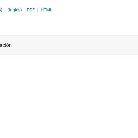
Módulos de energía CC/CC
C)
(Inglés)
PDF
|
HTML
Other power management