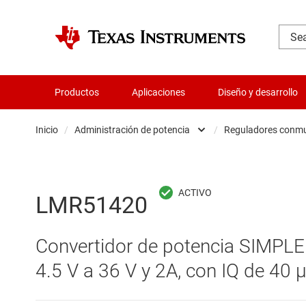
Productos
Aplicaciones
Diseño y desarrollo
Inicio
/
Administración de potencia
/
Reguladores conm
Administración de potencia
Cir
Aislamiento
Cir
LMR51420
Amplificadores
Cir
Convertidor de potencia SIMPL
Audio, háptica y piezoeléctrica
Con
4.5 V a 36 V y 2A, con IQ de 40 
Circuitos integrados de gestión de bate
Con