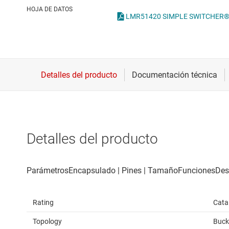
Conectividad inalámbrica
Con
HOJA DE DATOS
LMR51420 SIMPLE SWITCHER® Pow
Controladores para motores
Con
Convertidores de datos
Interfaz
Detalles del producto
Rating
Cata
Topology
Buck