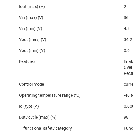
Iout (max) (A)
2
Vin (max) (V)
36
Vin (min) (V)
4.5
Vout (max) (V)
34.2
Vout (min) (V)
0.6
Features
Enab
Over
Recti
Control mode
curr
Operating temperature range (°C)
-40 
Iq (typ) (A)
0.00
Duty cycle (max) (%)
98
TI functional safety category
Func