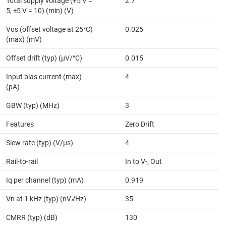
Total supply voltage (+5 V =
2.7
5, ±5 V = 10) (min) (V)
Vos (offset voltage at 25°C)
0.025
(max) (mV)
Offset drift (typ) (µV/°C)
0.015
Input bias current (max)
4
(pA)
GBW (typ) (MHz)
3
Features
Zero Drift
Slew rate (typ) (V/µs)
4
Rail-to-rail
In to V-, Out
Iq per channel (typ) (mA)
0.919
Vn at 1 kHz (typ) (nV√Hz)
35
CMRR (typ) (dB)
130