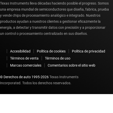
Texas Instruments lleva décadas haciendo posible el progreso. Somos
una empresa mundial de semiconductores que diseña, fabrica, prueba
y vende chips de procesamiento analógico e integrado. Nuestros
productos ayudan a nuestros clientes a gestionar eficazmente la
energía, a detectar y transmitir datos con precisión y a proporcionar
un control o procesamiento centralizado en sus diseños.
Accesibilidad
Política de cookies
Política de privacidad
Términos de venta
Términos de uso
Marcas comerciales
Comentarios sobre el sitio web
© Derechos de auto 1995-
2026
Texas Instruments
Incorporated. Todos los derechos reservados.