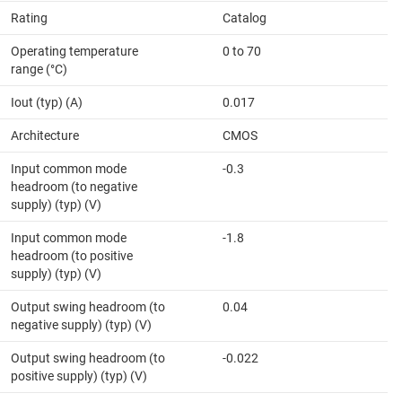
Rating
Catalog
Operating temperature
0 to 70
range (°C)
Iout (typ) (A)
0.017
Architecture
CMOS
Input common mode
-0.3
headroom (to negative
supply) (typ) (V)
Input common mode
-1.8
headroom (to positive
supply) (typ) (V)
Output swing headroom (to
0.04
negative supply) (typ) (V)
Output swing headroom (to
-0.022
positive supply) (typ) (V)