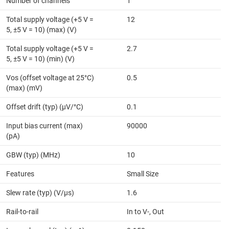
Number of channels
1
Total supply voltage (+5 V =
12
5, ±5 V = 10) (max) (V)
Total supply voltage (+5 V =
2.7
5, ±5 V = 10) (min) (V)
Vos (offset voltage at 25°C)
0.5
(max) (mV)
Offset drift (typ) (µV/°C)
0.1
Input bias current (max)
90000
(pA)
GBW (typ) (MHz)
10
Features
Small Size
Slew rate (typ) (V/µs)
1.6
Rail-to-rail
In to V-, Out