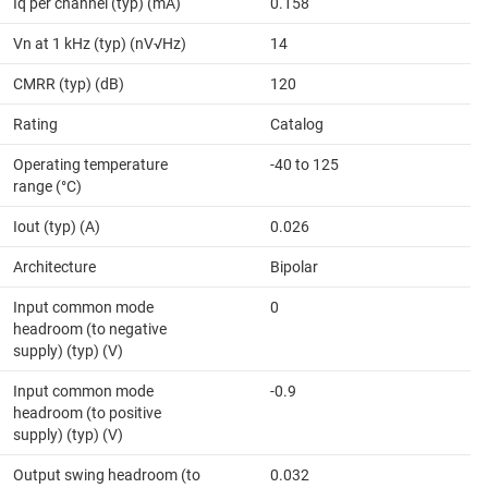
Iq per channel (typ) (mA)
0.158
Vn at 1 kHz (typ) (nV√Hz)
14
CMRR (typ) (dB)
120
Rating
Catalog
Operating temperature
-40 to 125
range (°C)
Iout (typ) (A)
0.026
Architecture
Bipolar
Input common mode
0
headroom (to negative
supply) (typ) (V)
Input common mode
-0.9
headroom (to positive
supply) (typ) (V)
Output swing headroom (to
0.032