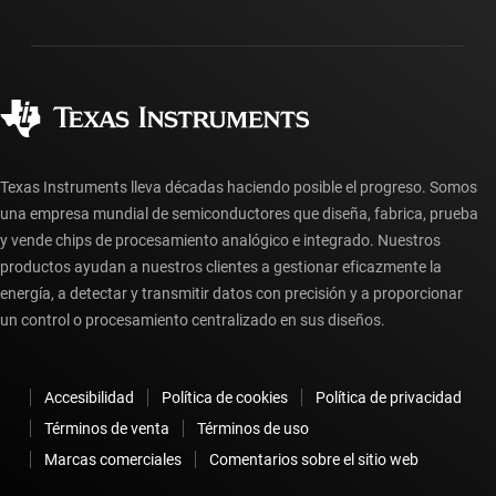
Envío, pago e impuestos
Empaque
Fabricación
Preguntas frecuentes sobre pedidos
Calidad y confiabilidad
Ciudadanía corporativa
Distribuidores autorizados
Preguntas frecuentes sobre la cuenta myTI
Texas Instruments lleva décadas haciendo posible el progreso. Somos
una empresa mundial de semiconductores que diseña, fabrica, prueba
y vende chips de procesamiento analógico e integrado. Nuestros
productos ayudan a nuestros clientes a gestionar eficazmente la
energía, a detectar y transmitir datos con precisión y a proporcionar
un control o procesamiento centralizado en sus diseños.
Accesibilidad
Política de cookies
Política de privacidad
Términos de venta
Términos de uso
Marcas comerciales
Comentarios sobre el sitio web