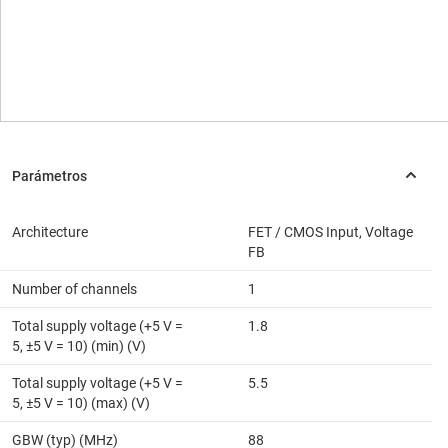
Architecture
FET / CMOS Input, Voltage
FB
Number of channels
1
Total supply voltage (+5 V =
1.8
5, ±5 V = 10) (min) (V)
Total supply voltage (+5 V =
5.5
5, ±5 V = 10) (max) (V)
GBW (typ) (MHz)
88