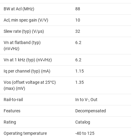
BW at Acl (MHz)
88
Acl, min spec gain (V/V)
10
Slew rate (typ) (V/µs)
32
Vn at flatband (typ)
6.2
(nV√Hz)
Vn at 1 kHz (typ) (nV√Hz)
6.2
Iq per channel (typ) (mA)
1.15
Vos (offset voltage at 25°C)
1.35
(max) (mV)
Rail-to-rail
In to V-, Out
Features
Decompensated
Rating
Catalog
Operating temperature
-40 to 125