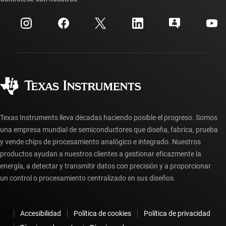
Eventos
Cuentas de empresa myTI
Centro de atención al cliente
Relaciones con los inversionistas
Envío, pago e impuestos
Empaque
Fabricación
Preguntas frecuentes sobre pedidos
Calidad y confiabilidad
Ciudadanía corporativa
Distribuidores autorizados
Preguntas frecuentes sobre la cuenta myTI
Texas Instruments lleva décadas haciendo posible el progreso. Somos
una empresa mundial de semiconductores que diseña, fabrica, prueba
y vende chips de procesamiento analógico e integrado. Nuestros
productos ayudan a nuestros clientes a gestionar eficazmente la
energía, a detectar y transmitir datos con precisión y a proporcionar
un control o procesamiento centralizado en sus diseños.
Accesibilidad
Política de cookies
Política de privacidad