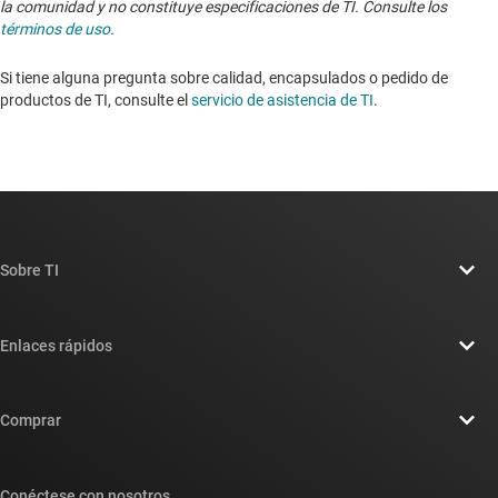
la comunidad y no constituye especificaciones de TI. Consulte los
términos de uso
.
Si tiene alguna pregunta sobre calidad, encapsulados o pedido de
productos de TI, consulte el
servicio de asistencia de TI
. ​​​​​​​​​​​​​​
Sobre TI
Información general sobre Acerca de TI
Enlaces rápidos
Carreras laborales
Contáctenos
Sala de redacción
Comprar
Foros de soporte de diseño de TI E2E™
Nuestras historias | Detrás del chip
Suites de API de TI
Búsqueda de referencias cruzadas
Conéctese con nosotros