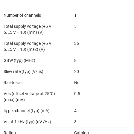
Number of channels
1
Total supply voltage (+5 V =
5
5, ±5 V = 10) (min) (V)
Total supply voltage (+5 V =
36
5, ±5 V = 10) (max) (V)
GBW (typ) (MHz)
8
Slew rate (typ) (V/µs)
20
Rail-to-rail
No
Vos (offset voltage at 25°C)
0.5
(max) (mV)
Iq per channel (typ) (mA)
4
Vn at 1 kHz (typ) (nV√Hz)
8
Rating
Catalog