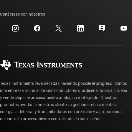
Foros de soporte de diseño de TI E2E™
Nuestras historias | Detrás del chip
Suites de API de TI
Búsqueda de referencias cruzadas
Conéctese con nosotros
Eventos
Cuentas de empresa myTI
Centro de atención al cliente
Relaciones con los inversionistas
Envío, pago e impuestos
Empaque
Fabricación
Preguntas frecuentes sobre pedidos
Calidad y confiabilidad
Ciudadanía corporativa
Distribuidores autorizados
Preguntas frecuentes sobre la cuenta myTI
Texas Instruments lleva décadas haciendo posible el progreso. Somos
una empresa mundial de semiconductores que diseña, fabrica, prueba
y vende chips de procesamiento analógico e integrado. Nuestros
productos ayudan a nuestros clientes a gestionar eficazmente la
energía, a detectar y transmitir datos con precisión y a proporcionar
un control o procesamiento centralizado en sus diseños.