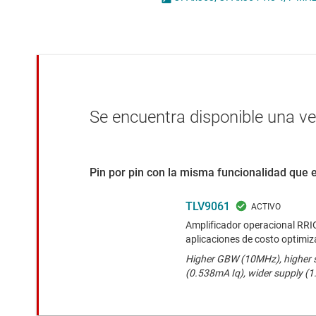
Conectividad inalámbrica
Amplificadores
Controladores para motores
Amplificadores 
Convertidores de datos
Comparadores
Interfaz
Other amplifier
Se encuentra disponible una v
Pin por pin con la misma funcionalidad que 
TLV9061
Amplificador operacional RRIO
aplicaciones de costo optimi
Higher GBW (10MHz), higher s
(0.538mA Iq), wider supply (1