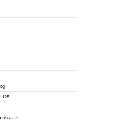
ut
log
to 125
 Crossover