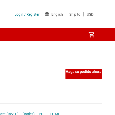
velocidad (GBW ≥ 50 MHz)
Haga su pedido ahora
ia
ión (Vos <1 mV)
io
ional Amplifier datasheet (Rev. F)
(Inglés)
PDF
|
HTML