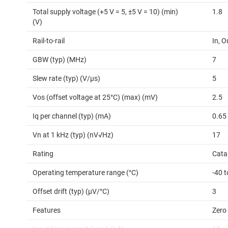
Total supply voltage (+5 V = 5, ±5 V = 10) (min)
1.8
(V)
Rail-to-rail
In, O
GBW (typ) (MHz)
7
Slew rate (typ) (V/µs)
5
Vos (offset voltage at 25°C) (max) (mV)
2.5
Iq per channel (typ) (mA)
0.65
Vn at 1 kHz (typ) (nV√Hz)
17
Rating
Cata
Operating temperature range (°C)
-40 
Offset drift (typ) (µV/°C)
3
Features
Zero