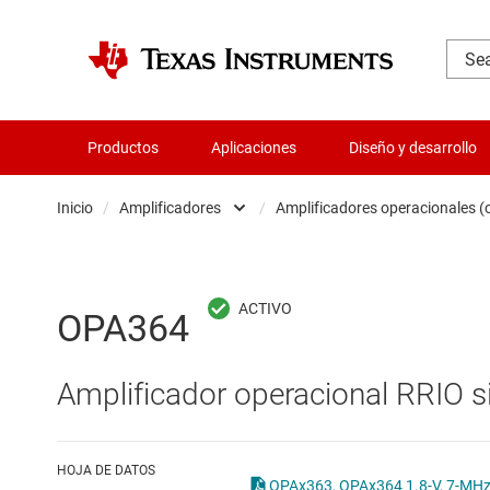
Productos
Aplicaciones
Diseño y desarrollo
Inicio
/
Amplificadores
/
Amplificadores operacionales 
Administración de potencia
Amplificadores 
Aislamiento
Amplificadores 
OPA364
Amplificadores
Amplificadores
Amplificador operacional RRIO s
Audio, háptica y piezoeléctrica
Amplificadores
Circuitos integrados de gestión de bate
Amplificadores 
HOJA DE DATOS