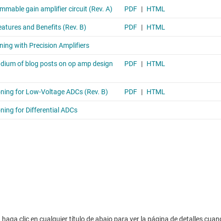
haga clic en cualquier título de abajo para ver la página de detalles cuan