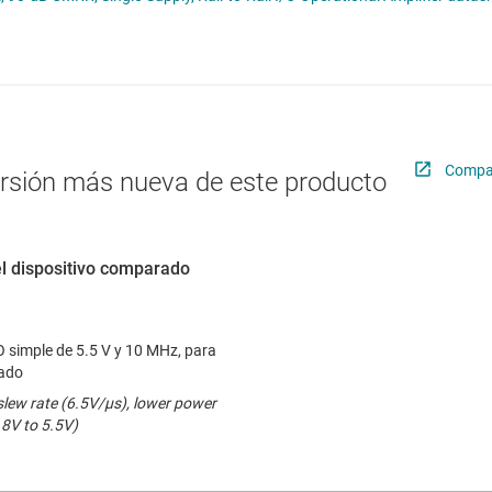
 operacionales (op amps)
Radiofrecuencia y microondas
totalmente diferenciales
Relojes y sincronización
Sensores
s
Servicios de chip y oblea
Compar
ersión más nueva de este producto
el dispositivo comparado
 simple de 5.5 V y 10 MHz, para
zado
lew rate (6.5V/µs), lower power
.8V to 5.5V)