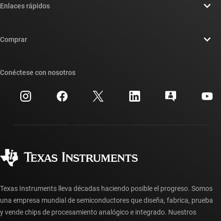
Enlaces rápidos
Carreras laborales
Contáctenos
Sala de redacción
Comprar
Foros de soporte de diseño de TI E2E™
Nuestras historias | Detrás del chip
Suites de API de TI
Búsqueda de referencias cruzadas
Conéctese con nosotros
Eventos
Cuentas de empresa myTI
Centro de atención al cliente
Relaciones con los inversionistas
Envío, pago e impuestos
Empaque
Fabricación
Preguntas frecuentes sobre pedidos
Calidad y confiabilidad
Ciudadanía corporativa
Distribuidores autorizados
Preguntas frecuentes sobre la cuenta myTI
Texas Instruments lleva décadas haciendo posible el progreso. Somos
una empresa mundial de semiconductores que diseña, fabrica, prueba
y vende chips de procesamiento analógico e integrado. Nuestros