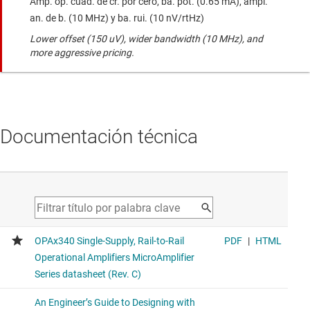
Amp. op. cuád. de cr. por cero, ba. pot. (0.65 mA), ampl.
an. de b. (10 MHz) y ba. rui. (10 nV/rtHz)
Lower offset (150 uV), wider bandwidth (10 MHz), and
more aggressive pricing.
Documentación técnica