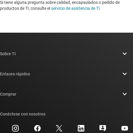
Si tiene alguna pregunta sobre calidad, encapsulados o pedido de
productos de TI, consulte el
servicio de asistencia de TI
. ​​​​​​​​​​​​​​
Sobre TI
Información general sobre Acerca de TI
Enlaces rápidos
Carreras laborales
Contáctenos
Sala de redacción
Comprar
Foros de soporte de diseño de TI E2E™
Nuestras historias | Detrás del chip
Suites de API de TI
Búsqueda de referencias cruzadas
Conéctese con nosotros
Eventos
Cuentas de empresa myTI
Centro de atención al cliente
Relaciones con los inversionistas