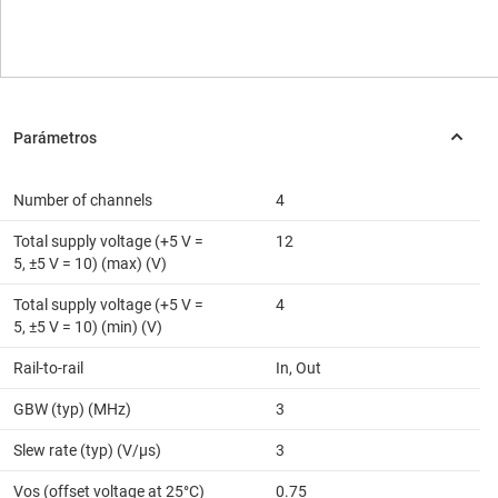
Number of channels
4
Total supply voltage (+5 V =
12
5, ±5 V = 10) (max) (V)
Total supply voltage (+5 V =
4
5, ±5 V = 10) (min) (V)
Rail-to-rail
In, Out
GBW (typ) (MHz)
3
Slew rate (typ) (V/µs)
3
Vos (offset voltage at 25°C)
0.75