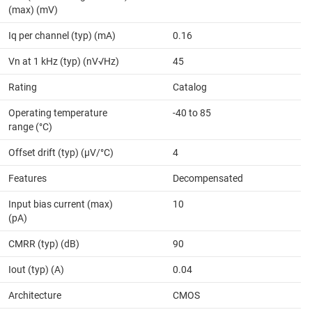
(max) (mV)
Iq per channel (typ) (mA)
0.16
Vn at 1 kHz (typ) (nV√Hz)
45
Rating
Catalog
Operating temperature
-40 to 85
range (°C)
Offset drift (typ) (µV/°C)
4
Features
Decompensated
Input bias current (max)
10
(pA)
CMRR (typ) (dB)
90
Iout (typ) (A)
0.04
Architecture
CMOS