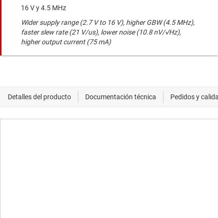
16 V y 4.5 MHz
Wider supply range (2.7 V to 16 V), higher GBW (4.5 MHz),
faster slew rate (21 V/us), lower noise (10.8 nV/√Hz),
higher output current (75 mA)