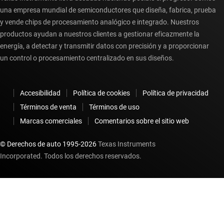
una empresa mundial de semiconductores que diseña, fabrica, prueba
y vende chips de procesamiento analógico e integrado. Nuestros
productos ayudan a nuestros clientes a gestionar eficazmente la
energía, a detectar y transmitir datos con precisión y a proporcionar
un control o procesamiento centralizado en sus diseños.
Accesibilidad
Política de cookies
Política de privacidad
Términos de venta
Términos de uso
Marcas comerciales
Comentarios sobre el sitio web
© Derechos de auto 1995-
2026
Texas Instruments
Incorporated. Todos los derechos reservados.