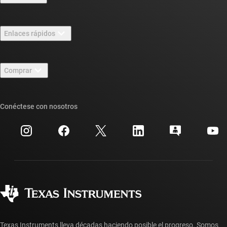
Información general sobre Acerca de TI
Enlaces rápidos
Carreras laborales
Contáctenos
Sala de redacción
Comprar
Foros de soporte de diseño de TI E2E™
Nuestras historias | Detrás del chip
Suites de API de TI
Búsqueda de referencias cruzadas
Conéctese con nosotros
Eventos
Cuentas de empresa myTI
Centro de atención al cliente
Relaciones con los inversionistas
Envío, pago e impuestos
Empaque
Fabricación
Preguntas frecuentes sobre pedidos
Calidad y confiabilidad
Ciudadanía corporativa
Distribuidores autorizados
Preguntas frecuentes sobre la cuenta myTI
Texas Instruments lleva décadas haciendo posible el progreso. Somos