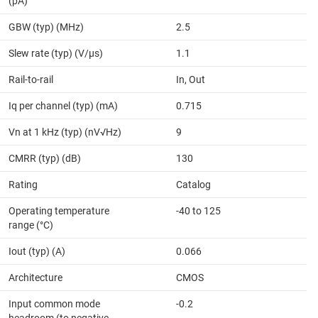
(pA)
GBW (typ) (MHz)
2.5
Slew rate (typ) (V/µs)
1.1
Rail-to-rail
In, Out
Iq per channel (typ) (mA)
0.715
Vn at 1 kHz (typ) (nV√Hz)
9
CMRR (typ) (dB)
130
Rating
Catalog
Operating temperature
-40 to 125
range (°C)
Iout (typ) (A)
0.066
Architecture
CMOS
Input common mode
-0.2