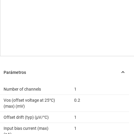
Number of channels
1
Vos (offset voltage at 25°C)
0.2
(max) (mV)
Offset drift (typ) (µV/°C)
1
Input bias current (max)
1