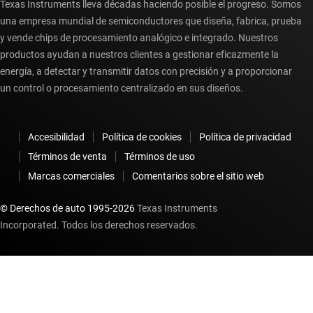
Texas Instruments lleva décadas haciendo posible el progreso. Somos
una empresa mundial de semiconductores que diseña, fabrica, prueba
y vende chips de procesamiento analógico e integrado. Nuestros
productos ayudan a nuestros clientes a gestionar eficazmente la
energía, a detectar y transmitir datos con precisión y a proporcionar
un control o procesamiento centralizado en sus diseños.
Accesibilidad
Política de cookies
Política de privacidad
Términos de venta
Términos de uso
Marcas comerciales
Comentarios sobre el sitio web
© Derechos de auto 1995-
2026
Texas Instruments
Incorporated. Todos los derechos reservados.