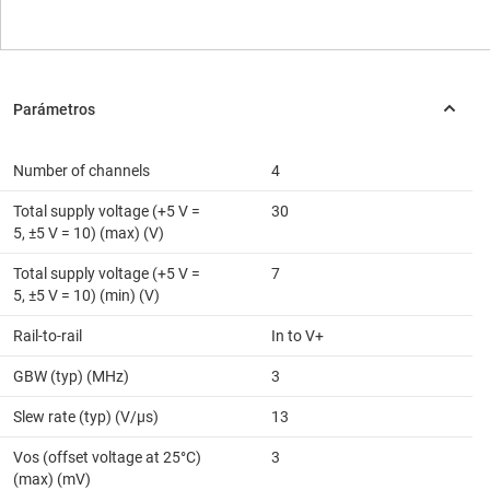
Number of channels
4
Total supply voltage (+5 V =
30
5, ±5 V = 10) (max) (V)
Total supply voltage (+5 V =
7
5, ±5 V = 10) (min) (V)
Rail-to-rail
In to V+
GBW (typ) (MHz)
3
Slew rate (typ) (V/µs)
13
Vos (offset voltage at 25°C)
3
(max) (mV)