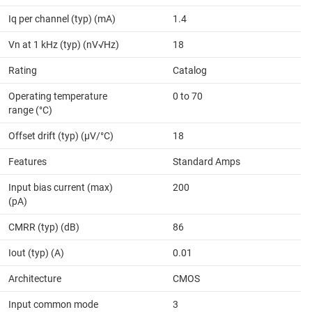
Iq per channel (typ) (mA)
1.4
Vn at 1 kHz (typ) (nV√Hz)
18
Rating
Catalog
Operating temperature
0 to 70
range (°C)
Offset drift (typ) (µV/°C)
18
Features
Standard Amps
Input bias current (max)
200
(pA)
CMRR (typ) (dB)
86
Iout (typ) (A)
0.01
Architecture
CMOS
Input common mode
3