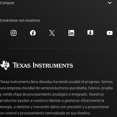
Sala de redacción
Comprar
Foros de soporte de diseño de TI E2E™
Nuestras historias | Detrás del chip
Suites de API de TI
Búsqueda de referencias cruzadas
Conéctese con nosotros
Eventos
Cuentas de empresa myTI
Centro de atención al cliente
Relaciones con los inversionistas
Envío, pago e impuestos
Empaque
Fabricación
Preguntas frecuentes sobre pedidos
Calidad y confiabilidad
Ciudadanía corporativa
Distribuidores autorizados
Preguntas frecuentes sobre la cuenta myTI
Texas Instruments lleva décadas haciendo posible el progreso. Somos
una empresa mundial de semiconductores que diseña, fabrica, prueba
y vende chips de procesamiento analógico e integrado. Nuestros
productos ayudan a nuestros clientes a gestionar eficazmente la
energía, a detectar y transmitir datos con precisión y a proporcionar
un control o procesamiento centralizado en sus diseños.