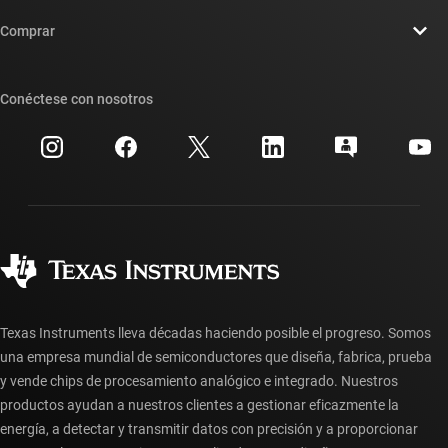
Contáctenos
Sala de redacción
Comprar
Foros de soporte de diseño de TI E2E™
Nuestras historias | Detrás del chip
Suites de API de TI
Búsqueda de referencias cruzadas
Conéctese con nosotros
Eventos
Cuentas de empresa myTI
Centro de atención al cliente
Relaciones con los inversionistas
Envío, pago e impuestos
Empaque
Fabricación
Preguntas frecuentes sobre pedidos
Calidad y confiabilidad
Ciudadanía corporativa
Distribuidores autorizados
Preguntas frecuentes sobre la cuenta myTI
Texas Instruments lleva décadas haciendo posible el progreso. Somos
una empresa mundial de semiconductores que diseña, fabrica, prueba
y vende chips de procesamiento analógico e integrado. Nuestros
productos ayudan a nuestros clientes a gestionar eficazmente la
energía, a detectar y transmitir datos con precisión y a proporcionar