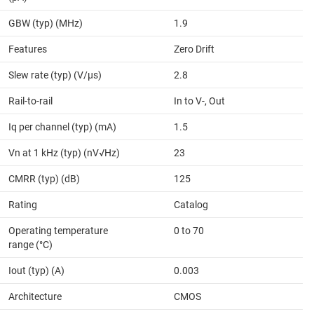
GBW (typ) (MHz)
1.9
Features
Zero Drift
Slew rate (typ) (V/µs)
2.8
Rail-to-rail
In to V-, Out
Iq per channel (typ) (mA)
1.5
Vn at 1 kHz (typ) (nV√Hz)
23
CMRR (typ) (dB)
125
Rating
Catalog
Operating temperature
0 to 70
range (°C)
Iout (typ) (A)
0.003
Architecture
CMOS