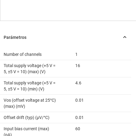
Number of channels
1
Total supply voltage (+5 V =
16
5, ±5 V = 10) (max) (V)
Total supply voltage (+5 V =
4.6
5, ±5 V = 10) (min) (V)
Vos (offset voltage at 25°C)
0.01
(max) (mV)
Offset drift (typ) (µV/°C)
0.01
Input bias current (max)
60
(pA)