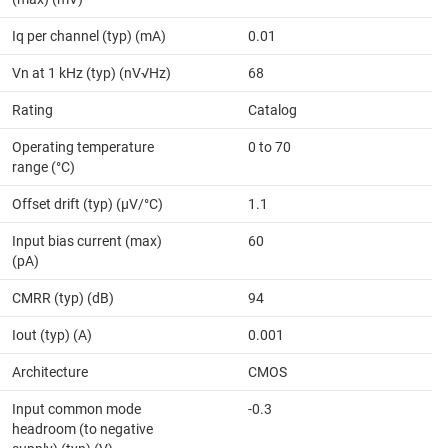
Iq per channel (typ) (mA)
0.01
Vn at 1 kHz (typ) (nV√Hz)
68
Rating
Catalog
Operating temperature
0 to 70
range (°C)
Offset drift (typ) (µV/°C)
1.1
Input bias current (max)
60
(pA)
CMRR (typ) (dB)
94
Iout (typ) (A)
0.001
Architecture
CMOS
Input common mode
-0.3
headroom (to negative