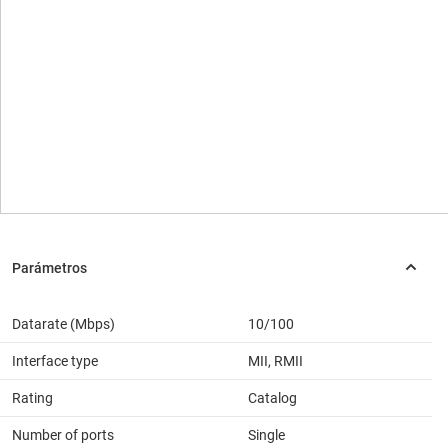
Datarate (Mbps)
10/100
Interface type
MII, RMII
Rating
Catalog
Number of ports
Single