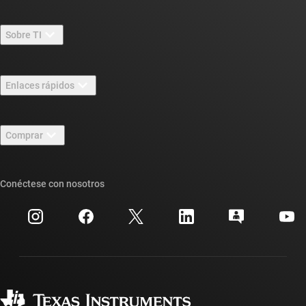
Sobre TI
Información general sobre Acerca de TI
Enlaces rápidos
Carreras laborales
Contáctenos
Sala de redacción
Comprar
Foros de soporte de diseño de TI E2E™
Nuestras historias | Detrás del chip
Suites de API de TI
Búsqueda de referencias cruzadas
Conéctese con nosotros
Eventos
Cuentas de empresa myTI
Centro de atención al cliente
Relaciones con los inversionistas
Envío, pago e impuestos
Empaque
Fabricación
Preguntas frecuentes sobre pedidos
Calidad y confiabilidad
Ciudadanía corporativa
Distribuidores autorizados
Preguntas frecuentes sobre la cuenta myTI