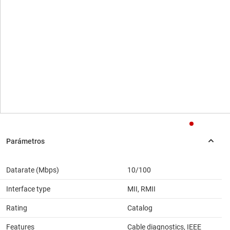
Datarate (Mbps)
10/100
Interface type
MII, RMII
Rating
Catalog
Features
Cable diagnostics, IEEE