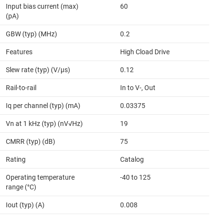
Input bias current (max)
60
(pA)
GBW (typ) (MHz)
0.2
Features
High Cload Drive
Slew rate (typ) (V/µs)
0.12
Rail-to-rail
In to V-, Out
Iq per channel (typ) (mA)
0.03375
Vn at 1 kHz (typ) (nV√Hz)
19
CMRR (typ) (dB)
75
Rating
Catalog
Operating temperature
-40 to 125
range (°C)
Iout (typ) (A)
0.008