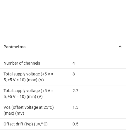
Number of channels
4
Total supply voltage (+5 V =
8
5, ±5 V = 10) (max) (V)
Total supply voltage (+5 V =
2.7
5, ±5 V = 10) (min) (V)
Vos (offset voltage at 25°C)
1.5
(max) (mV)
Offset drift (typ) (µV/°C)
0.5