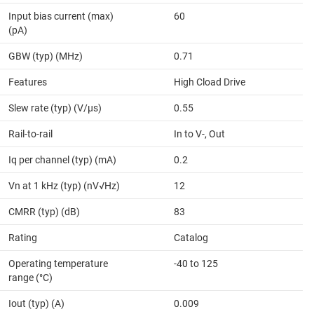
Input bias current (max)
60
(pA)
GBW (typ) (MHz)
0.71
Features
High Cload Drive
Slew rate (typ) (V/µs)
0.55
Rail-to-rail
In to V-, Out
Iq per channel (typ) (mA)
0.2
Vn at 1 kHz (typ) (nV√Hz)
12
CMRR (typ) (dB)
83
Rating
Catalog
Operating temperature
-40 to 125
range (°C)
Iout (typ) (A)
0.009