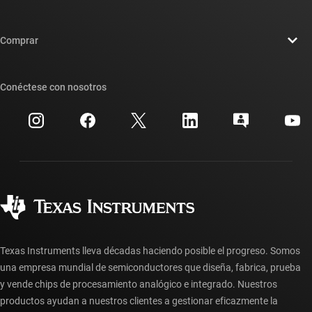
Carreras laborales
Contáctenos
Sala de redacción
Comprar
Foros de soporte de diseño de TI E2E™
Nuestras historias | Detrás del chip
Suites de API de TI
Búsqueda de referencias cruzadas
Conéctese con nosotros
Eventos
Cuentas de empresa myTI
Centro de atención al cliente
Relaciones con los inversionistas
Envío, pago e impuestos
Empaque
Fabricación
Preguntas frecuentes sobre pedidos
Calidad y confiabilidad
Ciudadanía corporativa
Distribuidores autorizados
Preguntas frecuentes sobre la cuenta myTI
Texas Instruments lleva décadas haciendo posible el progreso. Somos
una empresa mundial de semiconductores que diseña, fabrica, prueba
y vende chips de procesamiento analógico e integrado. Nuestros
productos ayudan a nuestros clientes a gestionar eficazmente la