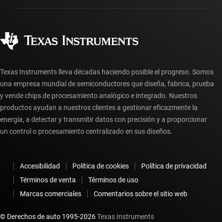
Fabricación
Preguntas frecuentes sobre pedidos
Calidad y confiabilidad
Ciudadanía corporativa
Distribuidores autorizados
Preguntas frecuentes sobre la cuenta myTI
Texas Instruments lleva décadas haciendo posible el progreso. Somos
una empresa mundial de semiconductores que diseña, fabrica, prueba
y vende chips de procesamiento analógico e integrado. Nuestros
productos ayudan a nuestros clientes a gestionar eficazmente la
energía, a detectar y transmitir datos con precisión y a proporcionar
un control o procesamiento centralizado en sus diseños.
Accesibilidad
Política de cookies
Política de privacidad
Términos de venta
Términos de uso
Marcas comerciales
Comentarios sobre el sitio web
© Derechos de auto 1995-
2026
Texas Instruments