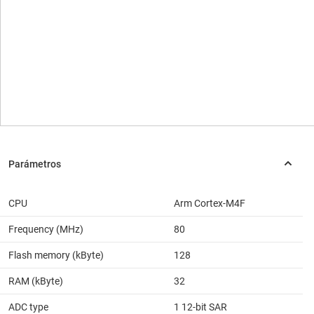
CPU
Arm Cortex-M4F
Frequency (MHz)
80
Flash memory (kByte)
128
RAM (kByte)
32
ADC type
1 12-bit SAR