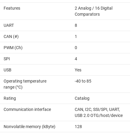
Features
2 Analog / 16 Digital
Comparators
UART
8
CAN (#)
1
PWM (Ch)
0
SPI
4
USB
Yes
Operating temperature
-40 to 85
range (°C)
Rating
Catalog
Communication interface
CAN, I2C, SSI/SPI, UART,
USB 2.0 OTG/host/device
Nonvolatile memory (kByte)
128