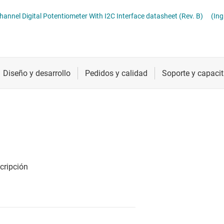
ómetros digitales (digipots)
Radiofrecuencia y microondas
TPL0401x-10 128-TAPS Single-Channel Digital Potentiometer With I2C Interface datasheet (Rev. B)
(Ing
Relojes y sincronización
Sensores
Servicios de chip y oblea