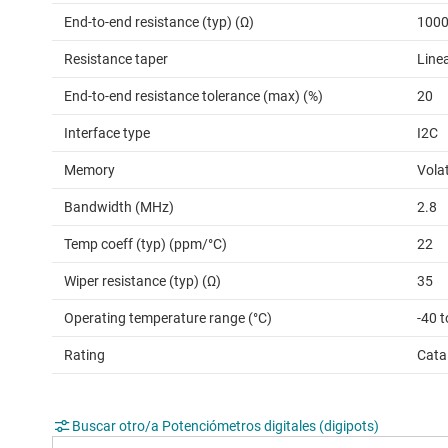
End-to-end resistance (typ) (Ω)
100
Resistance taper
Line
End-to-end resistance tolerance (max) (%)
20
Interface type
I2C
Memory
Volat
Bandwidth (MHz)
2.8
Temp coeff (typ) (ppm/°C)
22
Wiper resistance (typ) (Ω)
35
Operating temperature range (°C)
-40 
Rating
Cata
Buscar otro/a Potenciómetros digitales (digipots)