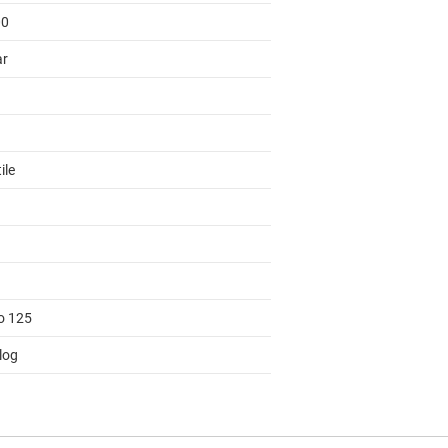
00
ar
ile
to 125
log