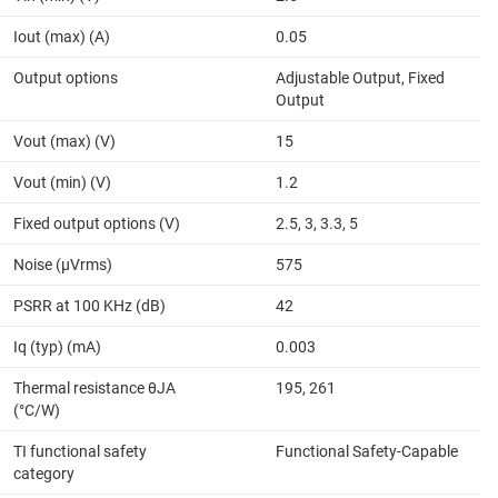
Iout (max) (A)
0.05
Output options
Adjustable Output, Fixed
Output
Vout (max) (V)
15
Vout (min) (V)
1.2
Fixed output options (V)
2.5, 3, 3.3, 5
Noise (µVrms)
575
PSRR at 100 KHz (dB)
42
Iq (typ) (mA)
0.003
Thermal resistance θJA
195, 261
(°C/W)
TI functional safety
Functional Safety-Capable
category