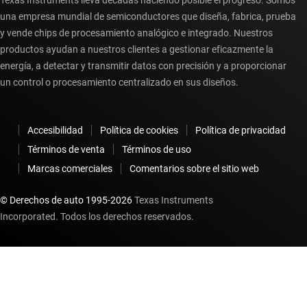
Texas Instruments lleva décadas haciendo posible el progreso. Somos
una empresa mundial de semiconductores que diseña, fabrica, prueba
y vende chips de procesamiento analógico e integrado. Nuestros
productos ayudan a nuestros clientes a gestionar eficazmente la
energía, a detectar y transmitir datos con precisión y a proporcionar
un control o procesamiento centralizado en sus diseños.
Accesibilidad
Política de cookies
Política de privacidad
Términos de venta
Términos de uso
Marcas comerciales
Comentarios sobre el sitio web
© Derechos de auto 1995-
2026
Texas Instruments
Incorporated. Todos los derechos reservados.