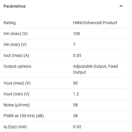
Rating
HiRel Enhanced Product
Vin (max) (V)
100
Vin (min) (V)
7
Iout (max) (A)
0.05
Output options
Adjustable Output, Fixed
Output
Vout (max) (V)
90
Vout (min) (V)
1.2
Noise (µVrms)
58
PSRR at 100 KHz (dB)
38
Iq (typ) (mA)
0.02