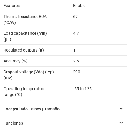
Features
Enable
Thermal resistance θJA
67
(°C/W)
Load capacitance (min)
4.7
(µF)
Regulated outputs (#)
1
Accuracy (%)
2.5
Dropout voltage (Vdo) (typ)
290
(mV)
Operating temperature
-55 to 125
range (°C)