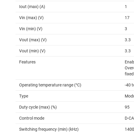
Iout (max) (A)
1
Vin (max) (V)
17
Vin (min) (V)
3
Vout (max) (V)
3.3
Vout (min) (V)
3.3
Features
Enab
Over
fixed
Operating temperature range (°C)
-40 
Type
Modu
Duty cycle (max) (%)
95
Control mode
D-C
Switching frequency (min) (kHz)
140