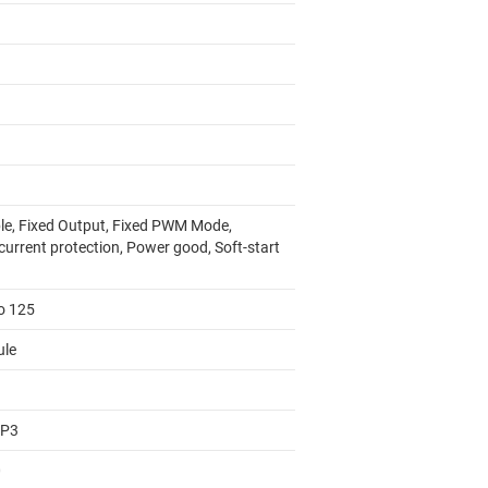
le, Fixed Output, Fixed PWM Mode,
current protection, Power good, Soft-start
to 125
le
AP3
0