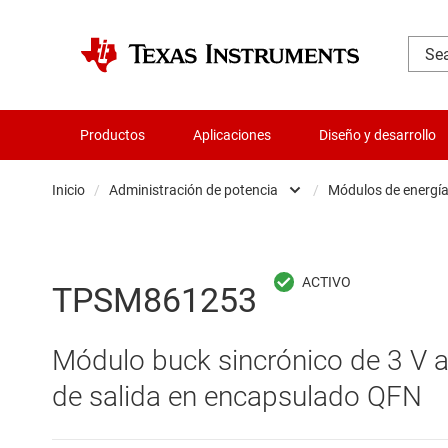
Productos
Aplicaciones
Diseño y desarrollo
Inicio
/
Administración de potencia
/
Módulos de energí
Administración de potencia
Cir
Aislamiento
Cir
TPSM861253
Amplificadores
Cir
Módulo buck sincrónico de 3 V a 
Audio, háptica y piezoeléctrica
Con
de salida en encapsulado QFN
Circuitos integrados de gestión de bate
Con