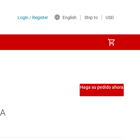
sformador integrado)
Etapas de potencia
)
Interruptores de carga
Haga su pedido ahora
Interruptores del lado de tierra
 A
Interruptores y controladores de protección de potencia
MOSFET