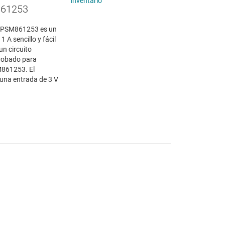
inventario
861253
 TPSM861253 es un
 A sencillo y fácil
n circuito
robado para
M861253. El
na entrada de 3 V