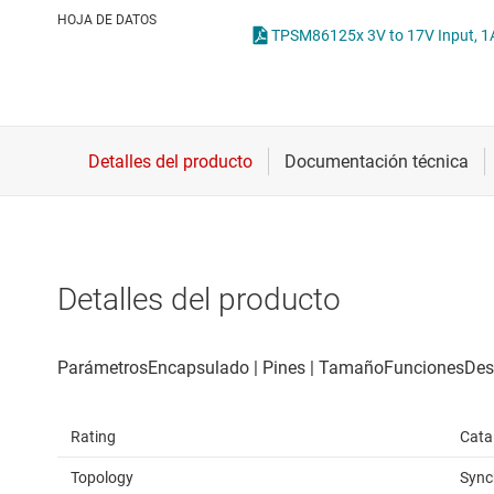
Conectividad inalámbrica
Con
HOJA DE DATOS
TPSM86125x 3V to 17V Input, 1A
Controladores para motores
Con
Convertidores de datos
Interfaz
Detalles del producto
Rating
Cata
Topology
Sync