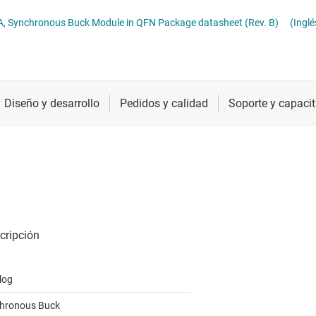
troladores LED
Radiofrecuencia y microondas
, Synchronous Buck Module in QFN Package datasheet (Rev. B)
(Inglé
troladores y alimentación para pantallas LCD y OLED
Relojes y sincronización
Sensores
Servicios de chip y oblea
log
hronous Buck