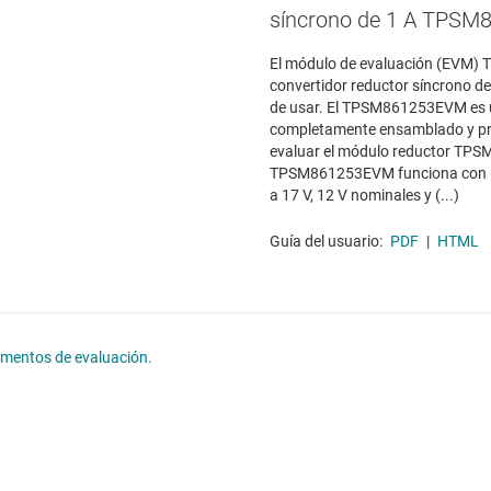
síncrono de 1 A TPSM
El módulo de evaluación (EVM)
convertidor reductor síncrono de 1
de usar. El TPSM861253EVM es u
completamente ensamblado y p
evaluar el módulo reductor TPS
TPSM861253EVM funciona con u
a 17 V, 12 V nominales y (...)
Guía del usuario:
PDF
|
HTML
lementos de evaluación.