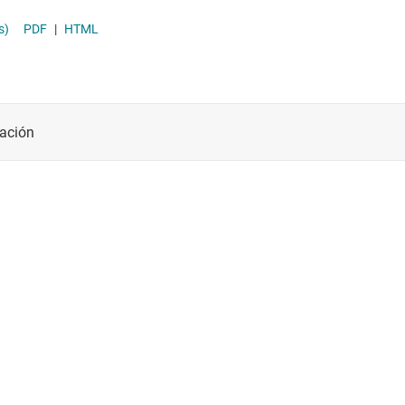
Módulos de energía CC/CC
s)
PDF
|
HTML
Other power management